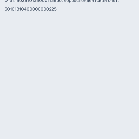
счет: 802810138000113850, Корреспондентский счет:
30101810400000000225