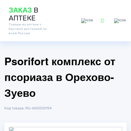
ЗАКАЗ
В
АПТЕКЕ
Товары из аптеки с
быстрой доставкой по
всей России
Psorifort комплекс от
псориаза в Орехово-
Зуево
Код товара: RU-A00000194