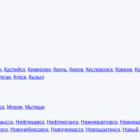
н
,
Каспийск
,
Кемерово
,
Керчь
,
Киров
,
Кисловодск
,
Ковров
,
К
урган
,
Курск
,
Кызыл
ск
,
Муром
,
Мытищи
мысск
,
Нефтекамск
,
Нефтеюганск
,
Нижневартовск
,
Нижнек
рск
,
Новочебоксарск
,
Новочеркасск
,
Новошахтинск
,
Новый 