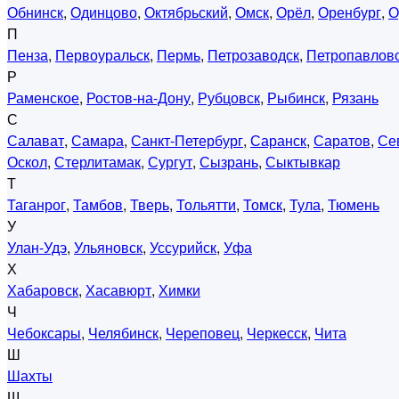
Обнинск
,
Одинцово
,
Октябрьский
,
Омск
,
Орёл
,
Оренбург
,
О
П
Пенза
,
Первоуральск
,
Пермь
,
Петрозаводск
,
Петропавловс
Р
Раменское
,
Ростов-на-Дону
,
Рубцовск
,
Рыбинск
,
Рязань
С
Салават
,
Самара
,
Санкт-Петербург
,
Саранск
,
Саратов
,
Се
Оскол
,
Стерлитамак
,
Сургут
,
Сызрань
,
Сыктывкар
Т
Таганрог
,
Тамбов
,
Тверь
,
Тольятти
,
Томск
,
Тула
,
Тюмень
У
Улан-Удэ
,
Ульяновск
,
Уссурийск
,
Уфа
Х
Хабаровск
,
Хасавюрт
,
Химки
Ч
Чебоксары
,
Челябинск
,
Череповец
,
Черкесск
,
Чита
Ш
Шахты
Щ