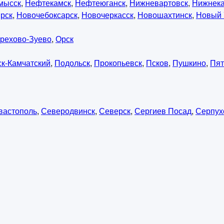
мысск
,
Нефтекамск
,
Нефтеюганск
,
Нижневартовск
,
Нижнек
рск
,
Новочебоксарск
,
Новочеркасск
,
Новошахтинск
,
Новый 
рехово-Зуево
,
Орск
к-Камчатский
,
Подольск
,
Прокопьевск
,
Псков
,
Пушкино
,
Пят
вастополь
,
Северодвинск
,
Северск
,
Сергиев Посад
,
Серпух