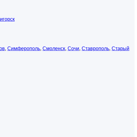
игорск
ов
,
Симферополь
,
Смоленск
,
Сочи
,
Ставрополь
,
Старый