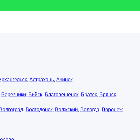
Архангельск
,
Астрахань
,
Ачинск
,
Березники
,
Бийск
,
Благовещенск
,
Братск
,
Брянск
Волгоград
,
Волгодонск
,
Волжский
,
Вологда
,
Воронеж
едово