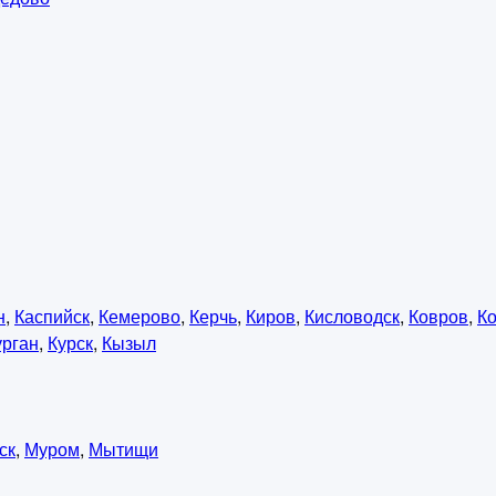
н
,
Каспийск
,
Кемерово
,
Керчь
,
Киров
,
Кисловодск
,
Ковров
,
К
урган
,
Курск
,
Кызыл
ск
,
Муром
,
Мытищи