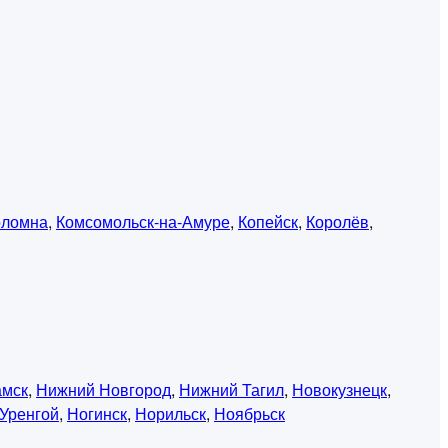
оломна
,
Комсомольск-на-Амуре
,
Копейск
,
Королёв
,
амск
,
Нижний Новгород
,
Нижний Тагил
,
Новокузнецк
,
Уренгой
,
Ногинск
,
Норильск
,
Ноябрьск