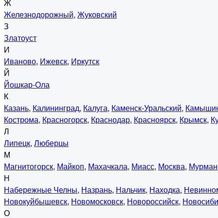
Ж
Железнодорожный
,
Жуковский
З
Златоуст
И
Иваново
,
Ижевск
,
Иркутск
Й
Йошкар-Ола
К
Казань
,
Калининград
,
Калуга
,
Каменск-Уральский
,
Камыши
Кострома
,
Красногорск
,
Краснодар
,
Красноярск
,
Крымск
,
К
Л
Липецк
,
Люберцы
М
Магнитогорск
,
Майкоп
,
Махачкала
,
Миасс
,
Москва
,
Мурман
Н
Набережные Челны
,
Назрань
,
Нальчик
,
Находка
,
Невинно
Новокуйбышевск
,
Новомосковск
,
Новороссийск
,
Новосиби
О