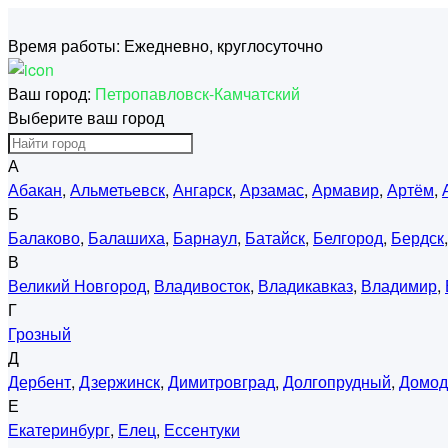
Время работы:
Ежедневно, круглосуточно
Ваш город:
Петропавловск-Камчатский
Выберите ваш город
А
Абакан
,
Альметьевск
,
Ангарск
,
Арзамас
,
Армавир
,
Артём
,
Б
Балаково
,
Балашиха
,
Барнаул
,
Батайск
,
Белгород
,
Бердск
В
Великий Новгород
,
Владивосток
,
Владикавказ
,
Владимир
,
Г
Грозный
Д
Дербент
,
Дзержинск
,
Димитровград
,
Долгопрудный
,
Домод
Е
Екатеринбург
,
Елец
,
Ессентуки