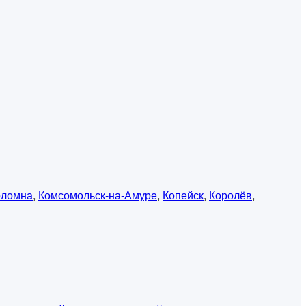
оломна
,
Комсомольск-на-Амуре
,
Копейск
,
Королёв
,