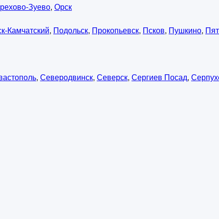
рехово-Зуево
,
Орск
к-Камчатский
,
Подольск
,
Прокопьевск
,
Псков
,
Пушкино
,
Пят
вастополь
,
Северодвинск
,
Северск
,
Сергиев Посад
,
Серпух