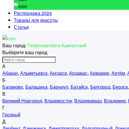
Распродажа 2024
Товары для красоты
Статьи
Ваш город:
Петропавловск-Камчатский
Выберите ваш город
А
Абакан
,
Альметьевск
,
Ангарск
,
Арзамас
,
Армавир
,
Артём
,
Б
Балаково
,
Балашиха
,
Барнаул
,
Батайск
,
Белгород
,
Бердск
В
Великий Новгород
,
Владивосток
,
Владикавказ
,
Владимир
,
Г
Грозный
Д
Дербент
,
Дзержинск
,
Димитровград
,
Долгопрудный
,
Домод