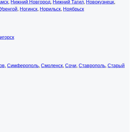
амск
,
Нижний Новгород
,
Нижний Тагил
,
Новокузнецк
,
Уренгой
,
Ногинск
,
Норильск
,
Ноябрьск
игорск
ов
,
Симферополь
,
Смоленск
,
Сочи
,
Ставрополь
,
Старый