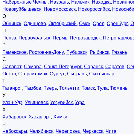
Набережные Челны
,
Назрань
,
Нальчик
,
Находка
,
Невинно
Новокуйбышевск
,
Новомосковск
,
Новороссийск
,
Новосиби
О
Обнинск
,
Одинцово
,
Октябрьский
,
Омск
,
Орёл
,
Оренбург
,
О
П
Пенза
,
Первоуральск
,
Пермь
,
Петрозаводск
,
Петропавловс
Р
Раменское
,
Ростов-на-Дону
,
Рубцовск
,
Рыбинск
,
Рязань
С
Салават
,
Самара
,
Санкт-Петербург
,
Саранск
,
Саратов
,
Се
Оскол
,
Стерлитамак
,
Сургут
,
Сызрань
,
Сыктывкар
Т
Таганрог
,
Тамбов
,
Тверь
,
Тольятти
,
Томск
,
Тула
,
Тюмень
У
Улан-Удэ
,
Ульяновск
,
Уссурийск
,
Уфа
Х
Хабаровск
,
Хасавюрт
,
Химки
Ч
Чебоксары
,
Челябинск
,
Череповец
,
Черкесск
,
Чита