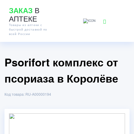
В
ЗАКАЗ
АПТЕКЕ
Товары из аптеки с
быстрой доставкой по
всей России
Psorifort комплекс от
псориаза в Королёве
Код товара: RU-A00000194