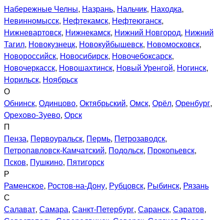
Набережные Челны
,
Назрань
,
Нальчик
,
Находка
,
Невинномысск
,
Нефтекамск
,
Нефтеюганск
,
Нижневартовск
,
Нижнекамск
,
Нижний Новгород
,
Нижний
Тагил
,
Новокузнецк
,
Новокуйбышевск
,
Новомосковск
,
Новороссийск
,
Новосибирск
,
Новочебоксарск
,
Новочеркасск
,
Новошахтинск
,
Новый Уренгой
,
Ногинск
,
Норильск
,
Ноябрьск
О
Обнинск
,
Одинцово
,
Октябрьский
,
Омск
,
Орёл
,
Оренбург
,
Орехово-Зуево
,
Орск
П
Пенза
,
Первоуральск
,
Пермь
,
Петрозаводск
,
Петропавловск-Камчатский
,
Подольск
,
Прокопьевск
,
Псков
,
Пушкино
,
Пятигорск
Р
Раменское
,
Ростов-на-Дону
,
Рубцовск
,
Рыбинск
,
Рязань
С
Салават
,
Самара
,
Санкт-Петербург
,
Саранск
,
Саратов
,