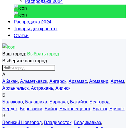
Распродажа 2024
Распродажа 2024
Товары для красоты
Статьи
Ваш город:
Выбрать город
Выберите ваш город
А
Абакан
,
Альметьевск
,
Ангарск
,
Арзамас
,
Армавир
,
Артём
,
Архангельск
,
Астрахань
,
Ачинск
Б
Балаково
,
Балашиха
,
Барнаул
,
Батайск
,
Белгород
,
Бердск
,
Березники
,
Бийск
,
Благовещенск
,
Братск
,
Брянск
В
Великий Новгород
,
Владивосток
,
Владикавказ
,