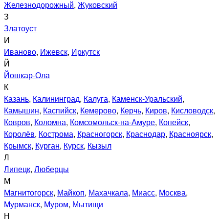
Железнодорожный
,
Жуковский
З
Златоуст
И
Иваново
,
Ижевск
,
Иркутск
Й
Йошкар-Ола
К
Казань
,
Калининград
,
Калуга
,
Каменск-Уральский
,
Камышин
,
Каспийск
,
Кемерово
,
Керчь
,
Киров
,
Кисловодск
,
Ковров
,
Коломна
,
Комсомольск-на-Амуре
,
Копейск
,
Королёв
,
Кострома
,
Красногорск
,
Краснодар
,
Красноярск
,
Крымск
,
Курган
,
Курск
,
Кызыл
Л
Липецк
,
Люберцы
М
Магнитогорск
,
Майкоп
,
Махачкала
,
Миасс
,
Москва
,
Мурманск
,
Муром
,
Мытищи
Н