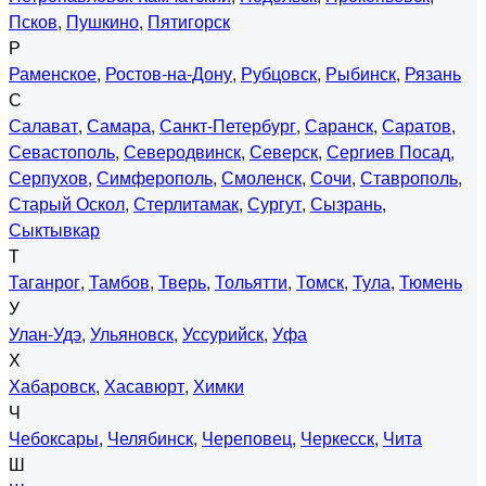
Псков
,
Пушкино
,
Пятигорск
Р
Раменское
,
Ростов-на-Дону
,
Рубцовск
,
Рыбинск
,
Рязань
С
Салават
,
Самара
,
Санкт-Петербург
,
Саранск
,
Саратов
,
Севастополь
,
Северодвинск
,
Северск
,
Сергиев Посад
,
Серпухов
,
Симферополь
,
Смоленск
,
Сочи
,
Ставрополь
,
Старый Оскол
,
Стерлитамак
,
Сургут
,
Сызрань
,
Сыктывкар
Т
Таганрог
,
Тамбов
,
Тверь
,
Тольятти
,
Томск
,
Тула
,
Тюмень
У
Улан-Удэ
,
Ульяновск
,
Уссурийск
,
Уфа
Х
Хабаровск
,
Хасавюрт
,
Химки
Ч
Чебоксары
,
Челябинск
,
Череповец
,
Черкесск
,
Чита
Ш