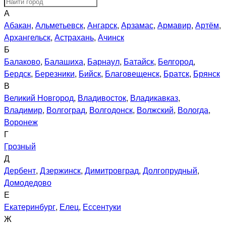
А
Абакан
,
Альметьевск
,
Ангарск
,
Арзамас
,
Армавир
,
Артём
,
Архангельск
,
Астрахань
,
Ачинск
Б
Балаково
,
Балашиха
,
Барнаул
,
Батайск
,
Белгород
,
Бердск
,
Березники
,
Бийск
,
Благовещенск
,
Братск
,
Брянск
В
Великий Новгород
,
Владивосток
,
Владикавказ
,
Владимир
,
Волгоград
,
Волгодонск
,
Волжский
,
Вологда
,
Воронеж
Г
Грозный
Д
Дербент
,
Дзержинск
,
Димитровград
,
Долгопрудный
,
Домодедово
Е
Екатеринбург
,
Елец
,
Ессентуки
Ж