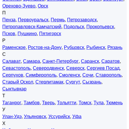
Орехово-Зуево
,
Орск
П
Пенза
,
Первоуральск
,
Пермь
,
Петрозаводск
,
Петропавловск-Камчатский
,
Подольск
,
Прокопьевск
,
Псков
,
Пушкино
,
Пятигорск
Р
Раменское
,
Ростов-на-Дону
,
Рубцовск
,
Рыбинск
,
Рязань
С
Салават
,
Самара
,
Санкт-Петербург
,
Саранск
,
Саратов
,
Севастополь
,
Северодвинск
,
Северск
,
Сергиев Посад
,
Серпухов
,
Симферополь
,
Смоленск
,
Сочи
,
Ставрополь
,
Старый Оскол
,
Стерлитамак
,
Сургут
,
Сызрань
,
Сыктывкар
Т
Таганрог
,
Тамбов
,
Тверь
,
Тольятти
,
Томск
,
Тула
,
Тюмень
У
Улан-Удэ
,
Ульяновск
,
Уссурийск
,
Уфа
Х