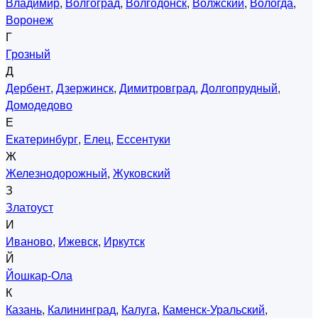
Владимир
,
Волгоград
,
Волгодонск
,
Волжский
,
Вологда
,
Воронеж
Г
Грозный
Д
Дербент
,
Дзержинск
,
Димитровград
,
Долгопрудный
,
Домодедово
Е
Екатеринбург
,
Елец
,
Ессентуки
Ж
Железнодорожный
,
Жуковский
З
Златоуст
И
Иваново
,
Ижевск
,
Иркутск
Й
Йошкар-Ола
К
Казань
,
Калининград
,
Калуга
,
Каменск-Уральский
,