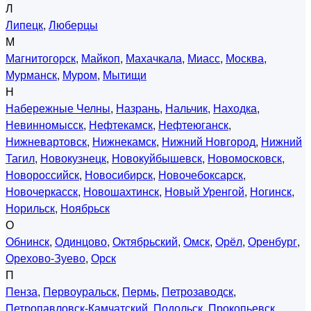
Л
Липецк
,
Люберцы
М
Магнитогорск
,
Майкоп
,
Махачкала
,
Миасс
,
Москва
,
Мурманск
,
Муром
,
Мытищи
Н
Набережные Челны
,
Назрань
,
Нальчик
,
Находка
,
Невинномысск
,
Нефтекамск
,
Нефтеюганск
,
Нижневартовск
,
Нижнекамск
,
Нижний Новгород
,
Нижний
Тагил
,
Новокузнецк
,
Новокуйбышевск
,
Новомосковск
,
Новороссийск
,
Новосибирск
,
Новочебоксарск
,
Новочеркасск
,
Новошахтинск
,
Новый Уренгой
,
Ногинск
,
Норильск
,
Ноябрьск
О
Обнинск
,
Одинцово
,
Октябрьский
,
Омск
,
Орёл
,
Оренбург
,
Орехово-Зуево
,
Орск
П
Пенза
,
Первоуральск
,
Пермь
,
Петрозаводск
,
Петропавловск-Камчатский
,
Подольск
,
Прокопьевск
,