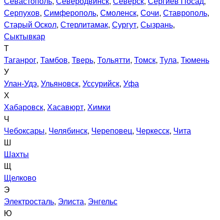
Севастополь
,
Северодвинск
,
Северск
,
Сергиев Посад
,
Серпухов
,
Симферополь
,
Смоленск
,
Сочи
,
Ставрополь
,
Старый Оскол
,
Стерлитамак
,
Сургут
,
Сызрань
,
Сыктывкар
Т
Таганрог
,
Тамбов
,
Тверь
,
Тольятти
,
Томск
,
Тула
,
Тюмень
У
Улан-Удэ
,
Ульяновск
,
Уссурийск
,
Уфа
Х
Хабаровск
,
Хасавюрт
,
Химки
Ч
Чебоксары
,
Челябинск
,
Череповец
,
Черкесск
,
Чита
Ш
Шахты
Щ
Щелково
Э
Электросталь
,
Элиста
,
Энгельс
Ю