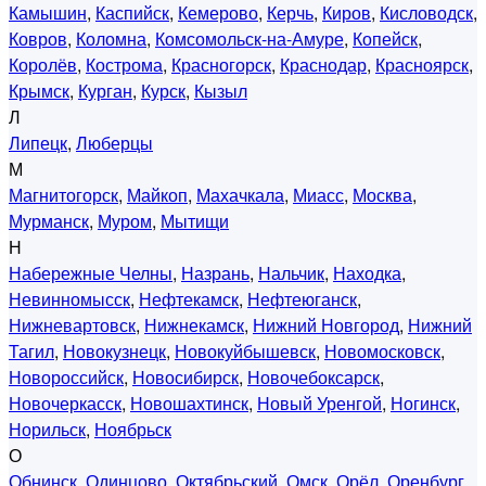
Камышин
,
Каспийск
,
Кемерово
,
Керчь
,
Киров
,
Кисловодск
,
Ковров
,
Коломна
,
Комсомольск-на-Амуре
,
Копейск
,
Королёв
,
Кострома
,
Красногорск
,
Краснодар
,
Красноярск
,
Крымск
,
Курган
,
Курск
,
Кызыл
Л
Липецк
,
Люберцы
М
Магнитогорск
,
Майкоп
,
Махачкала
,
Миасс
,
Москва
,
Мурманск
,
Муром
,
Мытищи
Н
Набережные Челны
,
Назрань
,
Нальчик
,
Находка
,
Невинномысск
,
Нефтекамск
,
Нефтеюганск
,
Нижневартовск
,
Нижнекамск
,
Нижний Новгород
,
Нижний
Тагил
,
Новокузнецк
,
Новокуйбышевск
,
Новомосковск
,
Новороссийск
,
Новосибирск
,
Новочебоксарск
,
Новочеркасск
,
Новошахтинск
,
Новый Уренгой
,
Ногинск
,
Норильск
,
Ноябрьск
О
Обнинск
,
Одинцово
,
Октябрьский
,
Омск
,
Орёл
,
Оренбург
,