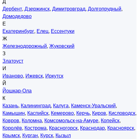
Д
Дербент
,
Дзержинск
,
Димитровград
,
Долгопрудный
,
Домодедово
Е
Екатеринбург
,
Елец
,
Ессентуки
Ж
Железнодорожный
,
Жуковский
З
Златоуст
И
Иваново
,
Ижевск
,
Иркутск
Й
Йошкар-Ола
К
Казань
,
Калининград
,
Калуга
,
Каменск-Уральский
,
Камышин
,
Каспийск
,
Кемерово
,
Керчь
,
Киров
,
Кисловодск
,
Ковров
,
Коломна
,
Комсомольск-на-Амуре
,
Копейск
,
Королёв
,
Кострома
,
Красногорск
,
Краснодар
,
Красноярск
,
Крымск
,
Курган
,
Курск
,
Кызыл