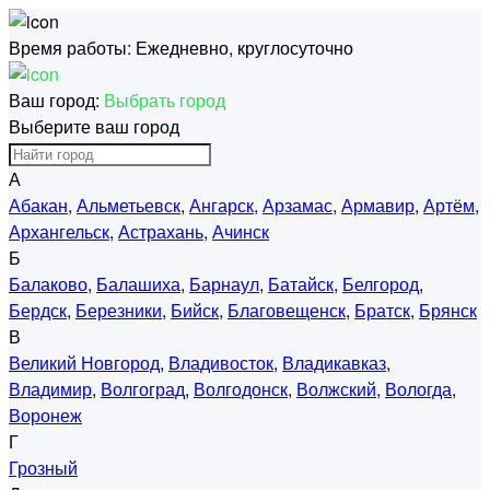
Время работы:
Ежедневно, круглосуточно
Ваш город:
Выбрать город
Выберите ваш город
А
Абакан
,
Альметьевск
,
Ангарск
,
Арзамас
,
Армавир
,
Артём
,
Архангельск
,
Астрахань
,
Ачинск
Б
Балаково
,
Балашиха
,
Барнаул
,
Батайск
,
Белгород
,
Бердск
,
Березники
,
Бийск
,
Благовещенск
,
Братск
,
Брянск
В
Великий Новгород
,
Владивосток
,
Владикавказ
,
Владимир
,
Волгоград
,
Волгодонск
,
Волжский
,
Вологда
,
Воронеж
Г
Грозный