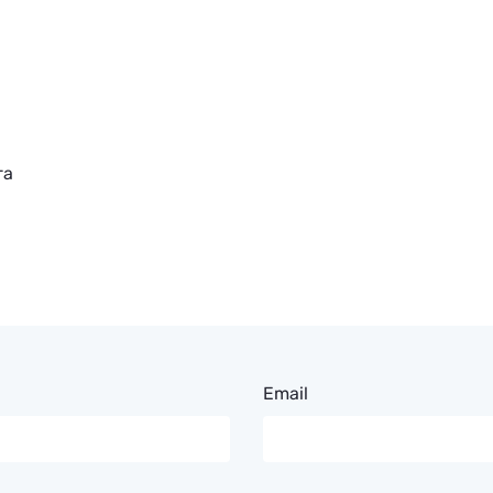
га
Email