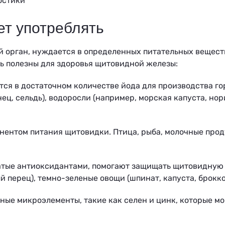
остики
ет употреблять
й орган, нуждается в определенных питательных вещест
ть полезны для здоровья щитовидной железы:
ся в достаточном количестве йода для производства г
нец, сельдь), водоросли (например, морская капуста, нор
нентом питания щитовидки. Птица, рыба, молочные прод
гатые антиоксидантами, помогают защищать щитовидную
 перец), темно-зеленые овощи (шпинат, капуста, брокко
жные микроэлементы, такие как селен и цинк, которые м