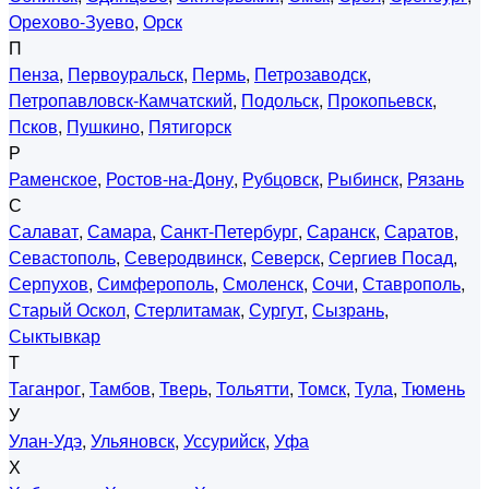
Орехово-Зуево
,
Орск
П
Пенза
,
Первоуральск
,
Пермь
,
Петрозаводск
,
Петропавловск-Камчатский
,
Подольск
,
Прокопьевск
,
Псков
,
Пушкино
,
Пятигорск
Р
Раменское
,
Ростов-на-Дону
,
Рубцовск
,
Рыбинск
,
Рязань
С
Салават
,
Самара
,
Санкт-Петербург
,
Саранск
,
Саратов
,
Севастополь
,
Северодвинск
,
Северск
,
Сергиев Посад
,
Серпухов
,
Симферополь
,
Смоленск
,
Сочи
,
Ставрополь
,
Старый Оскол
,
Стерлитамак
,
Сургут
,
Сызрань
,
Сыктывкар
Т
Таганрог
,
Тамбов
,
Тверь
,
Тольятти
,
Томск
,
Тула
,
Тюмень
У
Улан-Удэ
,
Ульяновск
,
Уссурийск
,
Уфа
Х