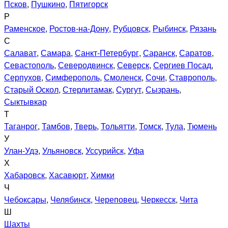
Псков
,
Пушкино
,
Пятигорск
Р
Раменское
,
Ростов-на-Дону
,
Рубцовск
,
Рыбинск
,
Рязань
С
Салават
,
Самара
,
Санкт-Петербург
,
Саранск
,
Саратов
,
Севастополь
,
Северодвинск
,
Северск
,
Сергиев Посад
,
Серпухов
,
Симферополь
,
Смоленск
,
Сочи
,
Ставрополь
,
Старый Оскол
,
Стерлитамак
,
Сургут
,
Сызрань
,
Сыктывкар
Т
Таганрог
,
Тамбов
,
Тверь
,
Тольятти
,
Томск
,
Тула
,
Тюмень
У
Улан-Удэ
,
Ульяновск
,
Уссурийск
,
Уфа
Х
Хабаровск
,
Хасавюрт
,
Химки
Ч
Чебоксары
,
Челябинск
,
Череповец
,
Черкесск
,
Чита
Ш
Шахты