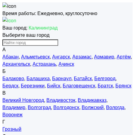
Время работы:
Ежедневно, круглосуточно
Ваш город:
Калининград
Выберите ваш город
А
Абакан
,
Альметьевск
,
Ангарск
,
Арзамас
,
Армавир
,
Артём
,
Архангельск
,
Астрахань
,
Ачинск
Б
Балаково
,
Балашиха
,
Барнаул
,
Батайск
,
Белгород
,
Бердск
,
Березники
,
Бийск
,
Благовещенск
,
Братск
,
Брянск
В
Великий Новгород
,
Владивосток
,
Владикавказ
,
Владимир
,
Волгоград
,
Волгодонск
,
Волжский
,
Вологда
,
Воронеж
Г
Грозный