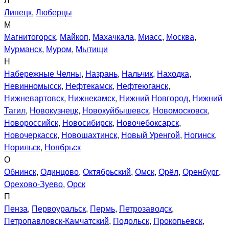
Липецк
,
Люберцы
М
Магнитогорск
,
Майкоп
,
Махачкала
,
Миасс
,
Москва
,
Мурманск
,
Муром
,
Мытищи
Н
Набережные Челны
,
Назрань
,
Нальчик
,
Находка
,
Невинномысск
,
Нефтекамск
,
Нефтеюганск
,
Нижневартовск
,
Нижнекамск
,
Нижний Новгород
,
Нижний
Тагил
,
Новокузнецк
,
Новокуйбышевск
,
Новомосковск
,
Новороссийск
,
Новосибирск
,
Новочебоксарск
,
Новочеркасск
,
Новошахтинск
,
Новый Уренгой
,
Ногинск
,
Норильск
,
Ноябрьск
О
Обнинск
,
Одинцово
,
Октябрьский
,
Омск
,
Орёл
,
Оренбург
,
Орехово-Зуево
,
Орск
П
Пенза
,
Первоуральск
,
Пермь
,
Петрозаводск
,
Петропавловск-Камчатский
,
Подольск
,
Прокопьевск
,