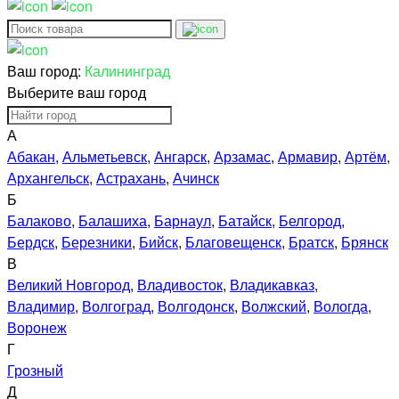
Ваш город:
Калининград
Выберите ваш город
А
Абакан
,
Альметьевск
,
Ангарск
,
Арзамас
,
Армавир
,
Артём
,
Архангельск
,
Астрахань
,
Ачинск
Б
Балаково
,
Балашиха
,
Барнаул
,
Батайск
,
Белгород
,
Бердск
,
Березники
,
Бийск
,
Благовещенск
,
Братск
,
Брянск
В
Великий Новгород
,
Владивосток
,
Владикавказ
,
Владимир
,
Волгоград
,
Волгодонск
,
Волжский
,
Вологда
,
Воронеж
Г
Грозный
Д