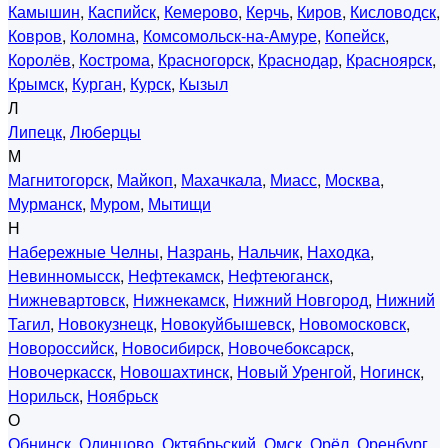
Камышин
,
Каспийск
,
Кемерово
,
Керчь
,
Киров
,
Кисловодск
,
Ковров
,
Коломна
,
Комсомольск-на-Амуре
,
Копейск
,
Королёв
,
Кострома
,
Красногорск
,
Краснодар
,
Красноярск
,
Крымск
,
Курган
,
Курск
,
Кызыл
Л
Липецк
,
Люберцы
М
Магнитогорск
,
Майкоп
,
Махачкала
,
Миасс
,
Москва
,
Мурманск
,
Муром
,
Мытищи
Н
Набережные Челны
,
Назрань
,
Нальчик
,
Находка
,
Невинномысск
,
Нефтекамск
,
Нефтеюганск
,
Нижневартовск
,
Нижнекамск
,
Нижний Новгород
,
Нижний
Тагил
,
Новокузнецк
,
Новокуйбышевск
,
Новомосковск
,
Новороссийск
,
Новосибирск
,
Новочебоксарск
,
Новочеркасск
,
Новошахтинск
,
Новый Уренгой
,
Ногинск
,
Норильск
,
Ноябрьск
О
Обнинск
,
Одинцово
,
Октябрьский
,
Омск
,
Орёл
,
Оренбург
,