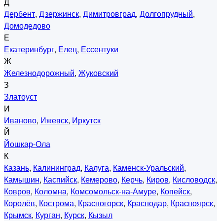
Д
Дербент
,
Дзержинск
,
Димитровград
,
Долгопрудный
,
Домодедово
Е
Екатеринбург
,
Елец
,
Ессентуки
Ж
Железнодорожный
,
Жуковский
З
Златоуст
И
Иваново
,
Ижевск
,
Иркутск
Й
Йошкар-Ола
К
Казань
,
Калининград
,
Калуга
,
Каменск-Уральский
,
Камышин
,
Каспийск
,
Кемерово
,
Керчь
,
Киров
,
Кисловодск
,
Ковров
,
Коломна
,
Комсомольск-на-Амуре
,
Копейск
,
Королёв
,
Кострома
,
Красногорск
,
Краснодар
,
Красноярск
,
Крымск
,
Курган
,
Курск
,
Кызыл