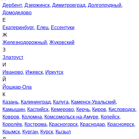
Дербент
,
Дзержинск
,
Димитровград
,
Долгопрудный
,
Домодедово
Е
Екатеринбург
,
Елец
,
Ессентуки
Ж
Железнодорожный
,
Жуковский
З
Златоуст
И
Иваново
,
Ижевск
,
Иркутск
Й
Йошкар-Ола
К
Казань
,
Калининград
,
Калуга
,
Каменск-Уральский
,
Камышин
,
Каспийск
,
Кемерово
,
Керчь
,
Киров
,
Кисловодск
,
Ковров
,
Коломна
,
Комсомольск-на-Амуре
,
Копейск
,
Королёв
,
Кострома
,
Красногорск
,
Краснодар
,
Красноярск
,
Крымск
,
Курган
,
Курск
,
Кызыл
Л