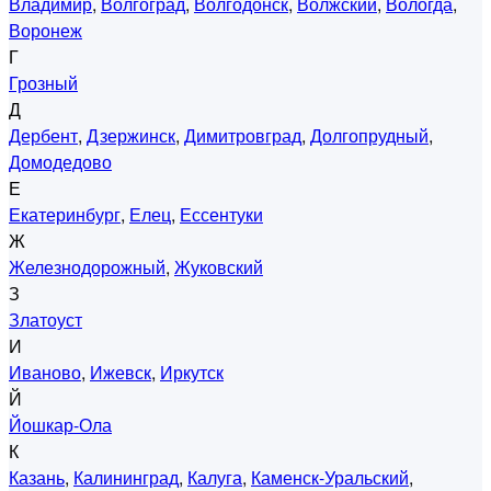
Владимир
,
Волгоград
,
Волгодонск
,
Волжский
,
Вологда
,
Воронеж
Г
Грозный
Д
Дербент
,
Дзержинск
,
Димитровград
,
Долгопрудный
,
Домодедово
Е
Екатеринбург
,
Елец
,
Ессентуки
Ж
Железнодорожный
,
Жуковский
З
Златоуст
И
Иваново
,
Ижевск
,
Иркутск
Й
Йошкар-Ола
К
Казань
,
Калининград
,
Калуга
,
Каменск-Уральский
,