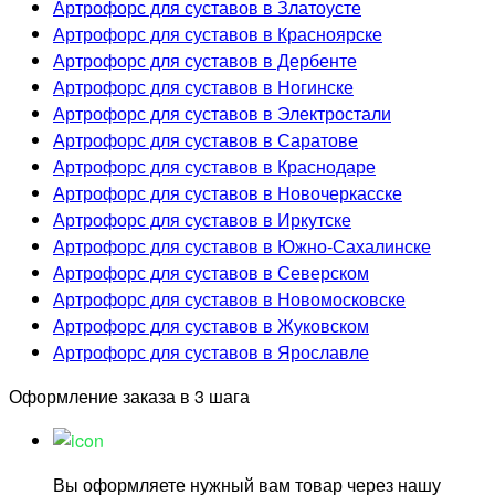
Артрофорс для суставов в Златоусте
Артрофорс для суставов в Красноярске
Артрофорс для суставов в Дербенте
Артрофорс для суставов в Ногинске
Артрофорс для суставов в Электростали
Артрофорс для суставов в Саратове
Артрофорс для суставов в Краснодаре
Артрофорс для суставов в Новочеркасске
Артрофорс для суставов в Иркутске
Артрофорс для суставов в Южно-Сахалинске
Артрофорс для суставов в Северском
Артрофорс для суставов в Новомосковске
Артрофорс для суставов в Жуковском
Артрофорс для суставов в Ярославле
Оформление заказа в 3 шага
Вы оформляете нужный вам товар через нашу