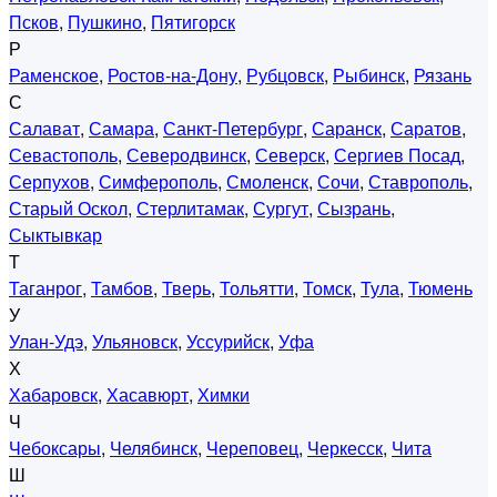
Псков
,
Пушкино
,
Пятигорск
Р
Раменское
,
Ростов-на-Дону
,
Рубцовск
,
Рыбинск
,
Рязань
С
Салават
,
Самара
,
Санкт-Петербург
,
Саранск
,
Саратов
,
Севастополь
,
Северодвинск
,
Северск
,
Сергиев Посад
,
Серпухов
,
Симферополь
,
Смоленск
,
Сочи
,
Ставрополь
,
Старый Оскол
,
Стерлитамак
,
Сургут
,
Сызрань
,
Сыктывкар
Т
Таганрог
,
Тамбов
,
Тверь
,
Тольятти
,
Томск
,
Тула
,
Тюмень
У
Улан-Удэ
,
Ульяновск
,
Уссурийск
,
Уфа
Х
Хабаровск
,
Хасавюрт
,
Химки
Ч
Чебоксары
,
Челябинск
,
Череповец
,
Черкесск
,
Чита
Ш