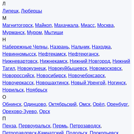
Л
Липецк
,
Люберцы
М
Магнитогорск
,
Майкоп
,
Махачкала
,
Миасс
,
Москва
,
Мурманск
,
Муром
,
Мытищи
Н
Набережные Челны
,
Назрань
,
Нальчик
,
Находка
,
Невинномысск
,
Нефтекамск
,
Нефтеюганск
,
Нижневартовск
,
Нижнекамск
,
Нижний Новгород
,
Нижний
Тагил
,
Новокузнецк
,
Новокуйбышевск
,
Новомосковск
,
Новороссийск
,
Новосибирск
,
Новочебоксарск
,
Новочеркасск
,
Новошахтинск
,
Новый Уренгой
,
Ногинск
,
Норильск
,
Ноябрьск
О
Обнинск
,
Одинцово
,
Октябрьский
,
Омск
,
Орёл
,
Оренбург
,
Орехово-Зуево
,
Орск
П
Пенза
,
Первоуральск
,
Пермь
,
Петрозаводск
,
Петропавловск-Камчатский
,
Подольск
,
Прокопьевск
,