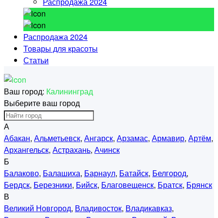
Распродажа 2024
Распродажа 2024
Товары для красоты
Статьи
Ваш город:
Калининград
Выберите ваш город
А
Абакан
,
Альметьевск
,
Ангарск
,
Арзамас
,
Армавир
,
Артём
,
Архангельск
,
Астрахань
,
Ачинск
Б
Балаково
,
Балашиха
,
Барнаул
,
Батайск
,
Белгород
,
Бердск
,
Березники
,
Бийск
,
Благовещенск
,
Братск
,
Брянск
В
Великий Новгород
,
Владивосток
,
Владикавказ
,