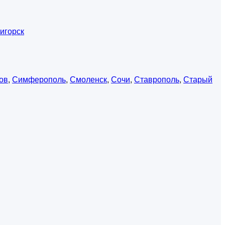
игорск
ов
,
Симферополь
,
Смоленск
,
Сочи
,
Ставрополь
,
Старый