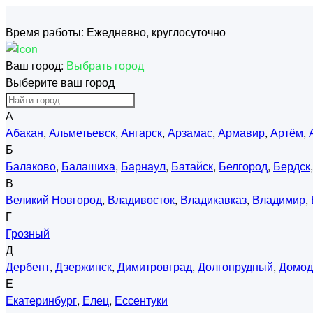
Время работы:
Ежедневно, круглосуточно
Ваш город:
Выбрать город
Выберите ваш город
А
Абакан
,
Альметьевск
,
Ангарск
,
Арзамас
,
Армавир
,
Артём
,
Б
Балаково
,
Балашиха
,
Барнаул
,
Батайск
,
Белгород
,
Бердск
В
Великий Новгород
,
Владивосток
,
Владикавказ
,
Владимир
,
Г
Грозный
Д
Дербент
,
Дзержинск
,
Димитровград
,
Долгопрудный
,
Домод
Е
Екатеринбург
,
Елец
,
Ессентуки