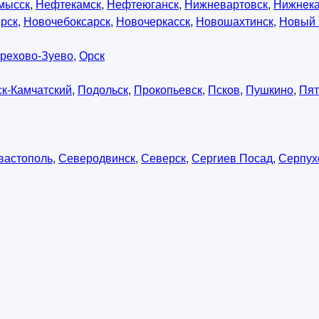
мысск
,
Нефтекамск
,
Нефтеюганск
,
Нижневартовск
,
Нижнек
рск
,
Новочебоксарск
,
Новочеркасск
,
Новошахтинск
,
Новый 
рехово-Зуево
,
Орск
к-Камчатский
,
Подольск
,
Прокопьевск
,
Псков
,
Пушкино
,
Пят
вастополь
,
Северодвинск
,
Северск
,
Сергиев Посад
,
Серпух