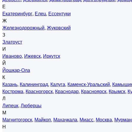
Е
Екатеринбург
,
Елец
,
Ессентуки
Ж
Железнодорожный
,
Жуковский
З
Златоуст
И
Иваново
,
Ижевск
,
Иркутск
Й
Йошкар-Ола
К
Казань
,
Калининград
,
Калуга
,
Каменск-Уральский
,
Камыши
Кострома
,
Красногорск
,
Краснодар
,
Красноярск
,
Крымск
,
К
Л
Липецк
,
Люберцы
М
Магнитогорск
,
Майкоп
,
Махачкала
,
Миасс
,
Москва
,
Мурман
Н