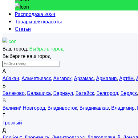
Распродажа 2024
Товары для красоты
Статьи
Ваш город:
Выбрать город
Выберите ваш город
А
Абакан
,
Альметьевск
,
Ангарск
,
Арзамас
,
Армавир
,
Артём
,
Б
Балаково
,
Балашиха
,
Барнаул
,
Батайск
,
Белгород
,
Бердск
В
Великий Новгород
,
Владивосток
,
Владикавказ
,
Владимир
,
Г
Грозный
Д
Дербент
,
Дзержинск
,
Димитровград
,
Долгопрудный
,
Домод