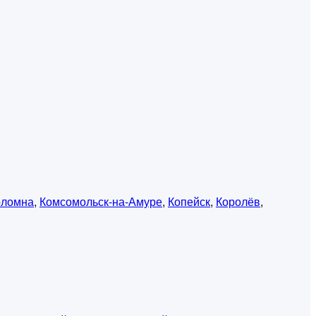
оломна
,
Комсомольск-на-Амуре
,
Копейск
,
Королёв
,