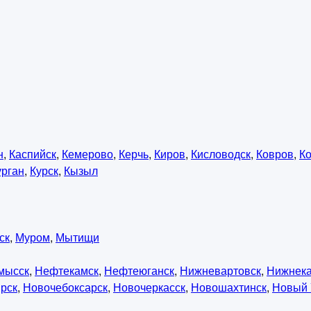
н
,
Каспийск
,
Кемерово
,
Керчь
,
Киров
,
Кисловодск
,
Ковров
,
К
урган
,
Курск
,
Кызыл
ск
,
Муром
,
Мытищи
мысск
,
Нефтекамск
,
Нефтеюганск
,
Нижневартовск
,
Нижнек
рск
,
Новочебоксарск
,
Новочеркасск
,
Новошахтинск
,
Новый 