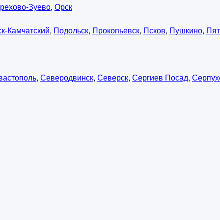
рехово-Зуево
,
Орск
к-Камчатский
,
Подольск
,
Прокопьевск
,
Псков
,
Пушкино
,
Пят
вастополь
,
Северодвинск
,
Северск
,
Сергиев Посад
,
Серпух