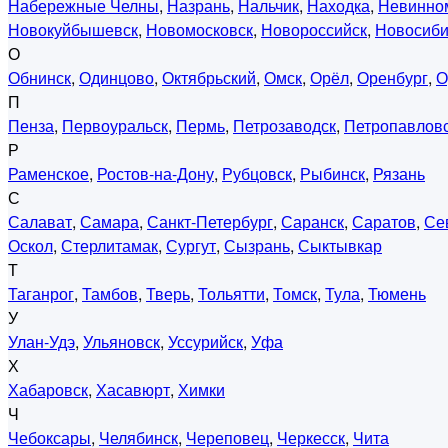
Набережные Челны
,
Назрань
,
Нальчик
,
Находка
,
Невинно
Новокуйбышевск
,
Новомосковск
,
Новороссийск
,
Новосиби
О
Обнинск
,
Одинцово
,
Октябрьский
,
Омск
,
Орёл
,
Оренбург
,
О
П
Пенза
,
Первоуральск
,
Пермь
,
Петрозаводск
,
Петропавловс
Р
Раменское
,
Ростов-на-Дону
,
Рубцовск
,
Рыбинск
,
Рязань
С
Салават
,
Самара
,
Санкт-Петербург
,
Саранск
,
Саратов
,
Се
Оскол
,
Стерлитамак
,
Сургут
,
Сызрань
,
Сыктывкар
Т
Таганрог
,
Тамбов
,
Тверь
,
Тольятти
,
Томск
,
Тула
,
Тюмень
У
Улан-Удэ
,
Ульяновск
,
Уссурийск
,
Уфа
Х
Хабаровск
,
Хасавюрт
,
Химки
Ч
Чебоксары
,
Челябинск
,
Череповец
,
Черкесск
,
Чита