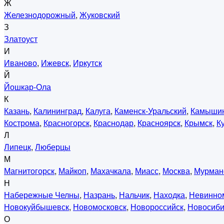
Ж
Железнодорожный
,
Жуковский
З
Златоуст
И
Иваново
,
Ижевск
,
Иркутск
Й
Йошкар-Ола
К
Казань
,
Калининград
,
Калуга
,
Каменск-Уральский
,
Камыши
Кострома
,
Красногорск
,
Краснодар
,
Красноярск
,
Крымск
,
К
Л
Липецк
,
Люберцы
М
Магнитогорск
,
Майкоп
,
Махачкала
,
Миасс
,
Москва
,
Мурман
Н
Набережные Челны
,
Назрань
,
Нальчик
,
Находка
,
Невинно
Новокуйбышевск
,
Новомосковск
,
Новороссийск
,
Новосиби
О