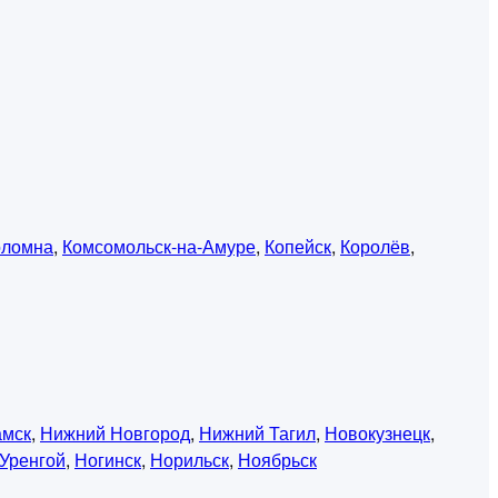
оломна
,
Комсомольск-на-Амуре
,
Копейск
,
Королёв
,
амск
,
Нижний Новгород
,
Нижний Тагил
,
Новокузнецк
,
Уренгой
,
Ногинск
,
Норильск
,
Ноябрьск