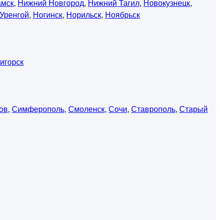
амск
,
Нижний Новгород
,
Нижний Тагил
,
Новокузнецк
,
Уренгой
,
Ногинск
,
Норильск
,
Ноябрьск
игорск
ов
,
Симферополь
,
Смоленск
,
Сочи
,
Ставрополь
,
Старый