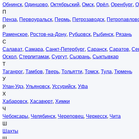
Обнинск
,
Одинцово
,
Октябрьский
,
Омск
,
Орёл
,
Оренбург
,
О
П
Пенза
,
Первоуральск
,
Пермь
,
Петрозаводск
,
Петропавловс
Р
Раменское
,
Ростов-на-Дону
,
Рубцовск
,
Рыбинск
,
Рязань
С
Салават
,
Самара
,
Санкт-Петербург
,
Саранск
,
Саратов
,
Се
Оскол
,
Стерлитамак
,
Сургут
,
Сызрань
,
Сыктывкар
Т
Таганрог
,
Тамбов
,
Тверь
,
Тольятти
,
Томск
,
Тула
,
Тюмень
У
Улан-Удэ
,
Ульяновск
,
Уссурийск
,
Уфа
Х
Хабаровск
,
Хасавюрт
,
Химки
Ч
Чебоксары
,
Челябинск
,
Череповец
,
Черкесск
,
Чита
Ш
Шахты
Щ