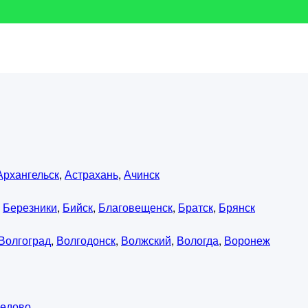
Архангельск
,
Астрахань
,
Ачинск
,
Березники
,
Бийск
,
Благовещенск
,
Братск
,
Брянск
Волгоград
,
Волгодонск
,
Волжский
,
Вологда
,
Воронеж
едово