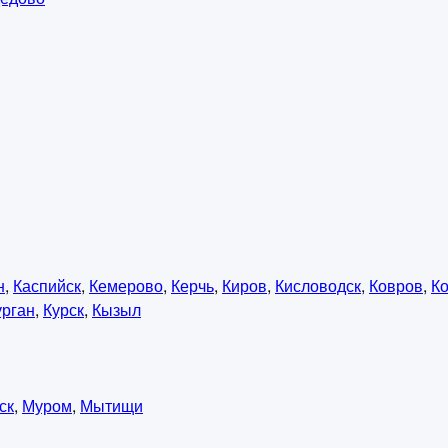
н
,
Каспийск
,
Кемерово
,
Керчь
,
Киров
,
Кисловодск
,
Ковров
,
К
урган
,
Курск
,
Кызыл
ск
,
Муром
,
Мытищи