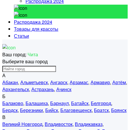
Распродажа 2024
Распродажа 2024
Товары для красоты
Статьи
Ваш город:
Чита
Выберите ваш город
А
Абакан
,
Альметьевск
,
Ангарск
,
Арзамас
,
Армавир
,
Артём
,
Архангельск
,
Астрахань
,
Ачинск
Б
Балаково
,
Балашиха
,
Барнаул
,
Батайск
,
Белгород
,
Бердск
,
Березники
,
Бийск
,
Благовещенск
,
Братск
,
Брянск
В
Великий Новгород
,
Владивосток
,
Владикавказ
,