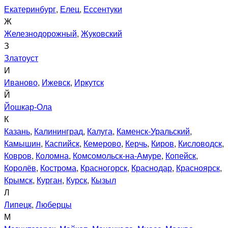
Екатеринбург
,
Елец
,
Ессентуки
Ж
Железнодорожный
,
Жуковский
З
Златоуст
И
Иваново
,
Ижевск
,
Иркутск
Й
Йошкар-Ола
К
Казань
,
Калининград
,
Калуга
,
Каменск-Уральский
,
Камышин
,
Каспийск
,
Кемерово
,
Керчь
,
Киров
,
Кисловодск
,
Ковров
,
Коломна
,
Комсомольск-на-Амуре
,
Копейск
,
Королёв
,
Кострома
,
Красногорск
,
Краснодар
,
Красноярск
,
Крымск
,
Курган
,
Курск
,
Кызыл
Л
Липецк
,
Люберцы
М