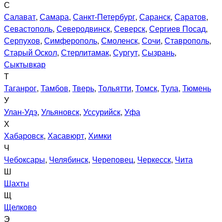
С
Салават
,
Самара
,
Санкт-Петербург
,
Саранск
,
Саратов
,
Севастополь
,
Северодвинск
,
Северск
,
Сергиев Посад
,
Серпухов
,
Симферополь
,
Смоленск
,
Сочи
,
Ставрополь
,
Старый Оскол
,
Стерлитамак
,
Сургут
,
Сызрань
,
Сыктывкар
Т
Таганрог
,
Тамбов
,
Тверь
,
Тольятти
,
Томск
,
Тула
,
Тюмень
У
Улан-Удэ
,
Ульяновск
,
Уссурийск
,
Уфа
Х
Хабаровск
,
Хасавюрт
,
Химки
Ч
Чебоксары
,
Челябинск
,
Череповец
,
Черкесск
,
Чита
Ш
Шахты
Щ
Щелково
Э