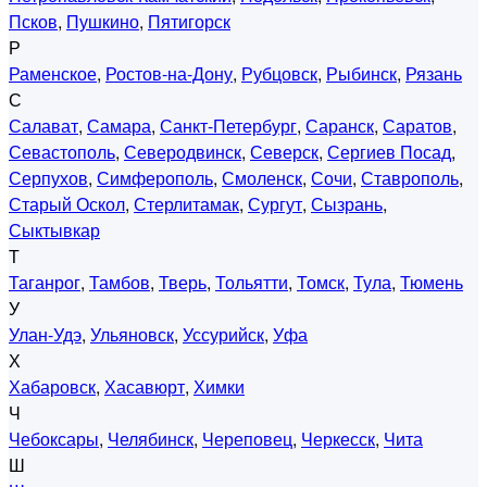
Псков
,
Пушкино
,
Пятигорск
Р
Раменское
,
Ростов-на-Дону
,
Рубцовск
,
Рыбинск
,
Рязань
С
Салават
,
Самара
,
Санкт-Петербург
,
Саранск
,
Саратов
,
Севастополь
,
Северодвинск
,
Северск
,
Сергиев Посад
,
Серпухов
,
Симферополь
,
Смоленск
,
Сочи
,
Ставрополь
,
Старый Оскол
,
Стерлитамак
,
Сургут
,
Сызрань
,
Сыктывкар
Т
Таганрог
,
Тамбов
,
Тверь
,
Тольятти
,
Томск
,
Тула
,
Тюмень
У
Улан-Удэ
,
Ульяновск
,
Уссурийск
,
Уфа
Х
Хабаровск
,
Хасавюрт
,
Химки
Ч
Чебоксары
,
Челябинск
,
Череповец
,
Черкесск
,
Чита
Ш