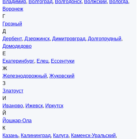
Владимир
,
Волгоград
,
Волгодонск
,
Волжский
,
Вологда
,
Воронеж
Г
Грозный
Д
Дербент
,
Дзержинск
,
Димитровград
,
Долгопрудный
,
Домодедово
Е
Екатеринбург
,
Елец
,
Ессентуки
Ж
Железнодорожный
,
Жуковский
З
Златоуст
И
Иваново
,
Ижевск
,
Иркутск
Й
Йошкар-Ола
К
Казань
,
Калининград
,
Калуга
,
Каменск-Уральский
,