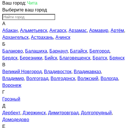
Ваш город:
Чита
Выберите ваш город
А
Абакан
,
Альметьевск
,
Ангарск
,
Арзамас
,
Армавир
,
Артём
,
Архангельск
,
Астрахань
,
Ачинск
Б
Балаково
,
Балашиха
,
Барнаул
,
Батайск
,
Белгород
,
Бердск
,
Березники
,
Бийск
,
Благовещенск
,
Братск
,
Брянск
В
Великий Новгород
,
Владивосток
,
Владикавказ
,
Владимир
,
Волгоград
,
Волгодонск
,
Волжский
,
Вологда
,
Воронеж
Г
Грозный
Д
Дербент
,
Дзержинск
,
Димитровград
,
Долгопрудный
,
Домодедово
Е