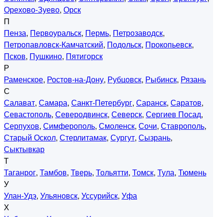
Орехово-Зуево
,
Орск
П
Пенза
,
Первоуральск
,
Пермь
,
Петрозаводск
,
Петропавловск-Камчатский
,
Подольск
,
Прокопьевск
,
Псков
,
Пушкино
,
Пятигорск
Р
Раменское
,
Ростов-на-Дону
,
Рубцовск
,
Рыбинск
,
Рязань
С
Салават
,
Самара
,
Санкт-Петербург
,
Саранск
,
Саратов
,
Севастополь
,
Северодвинск
,
Северск
,
Сергиев Посад
,
Серпухов
,
Симферополь
,
Смоленск
,
Сочи
,
Ставрополь
,
Старый Оскол
,
Стерлитамак
,
Сургут
,
Сызрань
,
Сыктывкар
Т
Таганрог
,
Тамбов
,
Тверь
,
Тольятти
,
Томск
,
Тула
,
Тюмень
У
Улан-Удэ
,
Ульяновск
,
Уссурийск
,
Уфа
Х