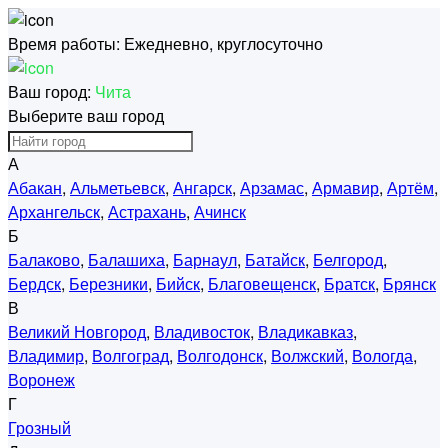
Время работы:
Ежедневно, круглосуточно
Ваш город:
Чита
Выберите ваш город
А
Абакан
,
Альметьевск
,
Ангарск
,
Арзамас
,
Армавир
,
Артём
,
Архангельск
,
Астрахань
,
Ачинск
Б
Балаково
,
Балашиха
,
Барнаул
,
Батайск
,
Белгород
,
Бердск
,
Березники
,
Бийск
,
Благовещенск
,
Братск
,
Брянск
В
Великий Новгород
,
Владивосток
,
Владикавказ
,
Владимир
,
Волгоград
,
Волгодонск
,
Волжский
,
Вологда
,
Воронеж
Г
Грозный