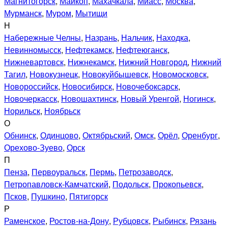
Магнитогорск
,
Майкоп
,
Махачкала
,
Миасс
,
Москва
,
Мурманск
,
Муром
,
Мытищи
Н
Набережные Челны
,
Назрань
,
Нальчик
,
Находка
,
Невинномысск
,
Нефтекамск
,
Нефтеюганск
,
Нижневартовск
,
Нижнекамск
,
Нижний Новгород
,
Нижний
Тагил
,
Новокузнецк
,
Новокуйбышевск
,
Новомосковск
,
Новороссийск
,
Новосибирск
,
Новочебоксарск
,
Новочеркасск
,
Новошахтинск
,
Новый Уренгой
,
Ногинск
,
Норильск
,
Ноябрьск
О
Обнинск
,
Одинцово
,
Октябрьский
,
Омск
,
Орёл
,
Оренбург
,
Орехово-Зуево
,
Орск
П
Пенза
,
Первоуральск
,
Пермь
,
Петрозаводск
,
Петропавловск-Камчатский
,
Подольск
,
Прокопьевск
,
Псков
,
Пушкино
,
Пятигорск
Р
Раменское
,
Ростов-на-Дону
,
Рубцовск
,
Рыбинск
,
Рязань