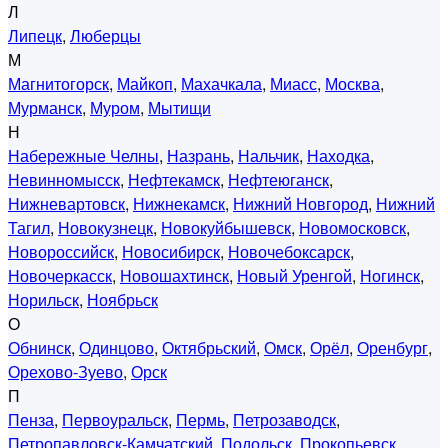
Л
Липецк
,
Люберцы
М
Магнитогорск
,
Майкоп
,
Махачкала
,
Миасс
,
Москва
,
Мурманск
,
Муром
,
Мытищи
Н
Набережные Челны
,
Назрань
,
Нальчик
,
Находка
,
Невинномысск
,
Нефтекамск
,
Нефтеюганск
,
Нижневартовск
,
Нижнекамск
,
Нижний Новгород
,
Нижний
Тагил
,
Новокузнецк
,
Новокуйбышевск
,
Новомосковск
,
Новороссийск
,
Новосибирск
,
Новочебоксарск
,
Новочеркасск
,
Новошахтинск
,
Новый Уренгой
,
Ногинск
,
Норильск
,
Ноябрьск
О
Обнинск
,
Одинцово
,
Октябрьский
,
Омск
,
Орёл
,
Оренбург
,
Орехово-Зуево
,
Орск
П
Пенза
,
Первоуральск
,
Пермь
,
Петрозаводск
,
Петропавловск-Камчатский
,
Подольск
,
Прокопьевск
,