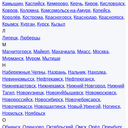
Камышин
,
Каспийск
,
Кемерово
,
Керчь
,
Киров
,
Кисловодск
,
Ковров
,
Коломна
,
Комсомольск-на-Амуре
,
Копейск
,
Королёв
,
Кострома
,
Красногорск
,
Краснодар
,
Красноярск
,
Крымск
,
Курган
,
Курск
,
Кызыл
Л
Липецк
,
Люберцы
М
Магнитогорск
,
Майкоп
,
Махачкала
,
Миасс
,
Москва
,
Мурманск
,
Муром
,
Мытищи
Н
Набережные Челны
,
Назрань
,
Нальчик
,
Находка
,
Невинномысск
,
Нефтекамск
,
Нефтеюганск
,
Нижневартовск
,
Нижнекамск
,
Нижний Новгород
,
Нижний
Тагил
,
Новокузнецк
,
Новокуйбышевск
,
Новомосковск
,
Новороссийск
,
Новосибирск
,
Новочебоксарск
,
Новочеркасск
,
Новошахтинск
,
Новый Уренгой
,
Ногинск
,
Норильск
,
Ноябрьск
О
Обнинск
,
Одинцово
,
Октябрьский
,
Омск
,
Орёл
,
Оренбург
,