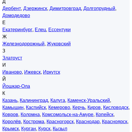
Д
Дербент
,
Дзержинск
,
Димитровград
,
Долгопрудный
,
Домодедово
Е
Екатеринбург
,
Елец
,
Ессентуки
Ж
Железнодорожный
,
Жуковский
З
Златоуст
И
Иваново
,
Ижевск
,
Иркутск
Й
Йошкар-Ола
К
Казань
,
Калининград
,
Калуга
,
Каменск-Уральский
,
Камышин
,
Каспийск
,
Кемерово
,
Керчь
,
Киров
,
Кисловодск
,
Ковров
,
Коломна
,
Комсомольск-на-Амуре
,
Копейск
,
Королёв
,
Кострома
,
Красногорск
,
Краснодар
,
Красноярск
,
Крымск
,
Курган
,
Курск
,
Кызыл