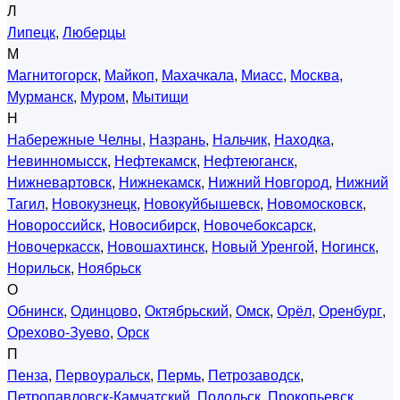
Л
Липецк
,
Люберцы
М
Магнитогорск
,
Майкоп
,
Махачкала
,
Миасс
,
Москва
,
Мурманск
,
Муром
,
Мытищи
Н
Набережные Челны
,
Назрань
,
Нальчик
,
Находка
,
Невинномысск
,
Нефтекамск
,
Нефтеюганск
,
Нижневартовск
,
Нижнекамск
,
Нижний Новгород
,
Нижний
Тагил
,
Новокузнецк
,
Новокуйбышевск
,
Новомосковск
,
Новороссийск
,
Новосибирск
,
Новочебоксарск
,
Новочеркасск
,
Новошахтинск
,
Новый Уренгой
,
Ногинск
,
Норильск
,
Ноябрьск
О
Обнинск
,
Одинцово
,
Октябрьский
,
Омск
,
Орёл
,
Оренбург
,
Орехово-Зуево
,
Орск
П
Пенза
,
Первоуральск
,
Пермь
,
Петрозаводск
,
Петропавловск-Камчатский
,
Подольск
,
Прокопьевск
,