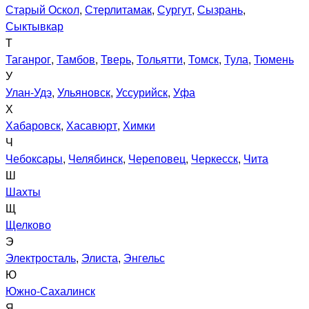
Старый Оскол
,
Стерлитамак
,
Сургут
,
Сызрань
,
Сыктывкар
Т
Таганрог
,
Тамбов
,
Тверь
,
Тольятти
,
Томск
,
Тула
,
Тюмень
У
Улан-Удэ
,
Ульяновск
,
Уссурийск
,
Уфа
Х
Хабаровск
,
Хасавюрт
,
Химки
Ч
Чебоксары
,
Челябинск
,
Череповец
,
Черкесск
,
Чита
Ш
Шахты
Щ
Щелково
Э
Электросталь
,
Элиста
,
Энгельс
Ю
Южно-Сахалинск
Я