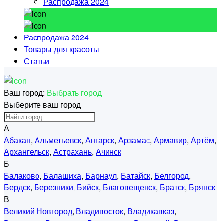
Распродажа 2024
Распродажа 2024
Товары для красоты
Статьи
Ваш город:
Выбрать город
Выберите ваш город
А
Абакан
,
Альметьевск
,
Ангарск
,
Арзамас
,
Армавир
,
Артём
,
Архангельск
,
Астрахань
,
Ачинск
Б
Балаково
,
Балашиха
,
Барнаул
,
Батайск
,
Белгород
,
Бердск
,
Березники
,
Бийск
,
Благовещенск
,
Братск
,
Брянск
В
Великий Новгород
,
Владивосток
,
Владикавказ
,