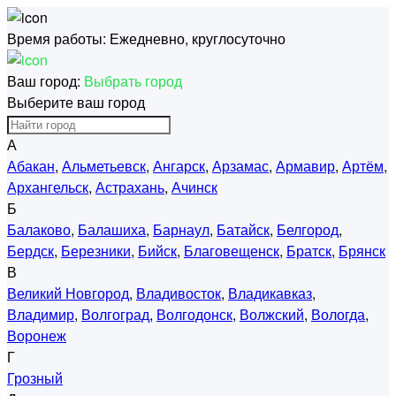
Время работы:
Ежедневно, круглосуточно
Ваш город:
Выбрать город
Выберите ваш город
А
Абакан
,
Альметьевск
,
Ангарск
,
Арзамас
,
Армавир
,
Артём
,
Архангельск
,
Астрахань
,
Ачинск
Б
Балаково
,
Балашиха
,
Барнаул
,
Батайск
,
Белгород
,
Бердск
,
Березники
,
Бийск
,
Благовещенск
,
Братск
,
Брянск
В
Великий Новгород
,
Владивосток
,
Владикавказ
,
Владимир
,
Волгоград
,
Волгодонск
,
Волжский
,
Вологда
,
Воронеж
Г
Грозный