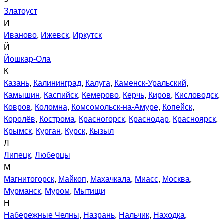
Златоуст
И
Иваново
,
Ижевск
,
Иркутск
Й
Йошкар-Ола
К
Казань
,
Калининград
,
Калуга
,
Каменск-Уральский
,
Камышин
,
Каспийск
,
Кемерово
,
Керчь
,
Киров
,
Кисловодск
,
Ковров
,
Коломна
,
Комсомольск-на-Амуре
,
Копейск
,
Королёв
,
Кострома
,
Красногорск
,
Краснодар
,
Красноярск
,
Крымск
,
Курган
,
Курск
,
Кызыл
Л
Липецк
,
Люберцы
М
Магнитогорск
,
Майкоп
,
Махачкала
,
Миасс
,
Москва
,
Мурманск
,
Муром
,
Мытищи
Н
Набережные Челны
,
Назрань
,
Нальчик
,
Находка
,