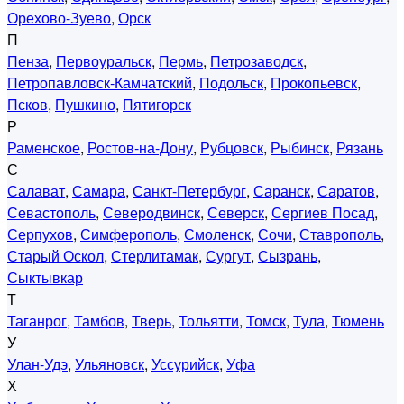
Орехово-Зуево
,
Орск
П
Пенза
,
Первоуральск
,
Пермь
,
Петрозаводск
,
Петропавловск-Камчатский
,
Подольск
,
Прокопьевск
,
Псков
,
Пушкино
,
Пятигорск
Р
Раменское
,
Ростов-на-Дону
,
Рубцовск
,
Рыбинск
,
Рязань
С
Салават
,
Самара
,
Санкт-Петербург
,
Саранск
,
Саратов
,
Севастополь
,
Северодвинск
,
Северск
,
Сергиев Посад
,
Серпухов
,
Симферополь
,
Смоленск
,
Сочи
,
Ставрополь
,
Старый Оскол
,
Стерлитамак
,
Сургут
,
Сызрань
,
Сыктывкар
Т
Таганрог
,
Тамбов
,
Тверь
,
Тольятти
,
Томск
,
Тула
,
Тюмень
У
Улан-Удэ
,
Ульяновск
,
Уссурийск
,
Уфа
Х