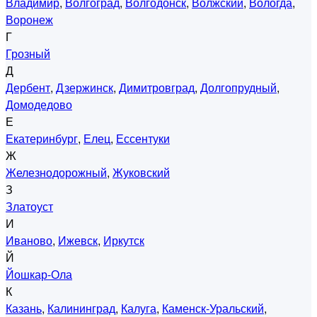
Владимир
,
Волгоград
,
Волгодонск
,
Волжский
,
Вологда
,
Воронеж
Г
Грозный
Д
Дербент
,
Дзержинск
,
Димитровград
,
Долгопрудный
,
Домодедово
Е
Екатеринбург
,
Елец
,
Ессентуки
Ж
Железнодорожный
,
Жуковский
З
Златоуст
И
Иваново
,
Ижевск
,
Иркутск
Й
Йошкар-Ола
К
Казань
,
Калининград
,
Калуга
,
Каменск-Уральский
,