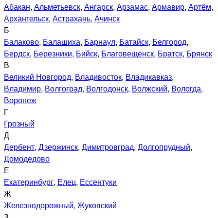
Абакан
,
Альметьевск
,
Ангарск
,
Арзамас
,
Армавир
,
Артём
,
Архангельск
,
Астрахань
,
Ачинск
Б
Балаково
,
Балашиха
,
Барнаул
,
Батайск
,
Белгород
,
Бердск
,
Березники
,
Бийск
,
Благовещенск
,
Братск
,
Брянск
В
Великий Новгород
,
Владивосток
,
Владикавказ
,
Владимир
,
Волгоград
,
Волгодонск
,
Волжский
,
Вологда
,
Воронеж
Г
Грозный
Д
Дербент
,
Дзержинск
,
Димитровград
,
Долгопрудный
,
Домодедово
Е
Екатеринбург
,
Елец
,
Ессентуки
Ж
Железнодорожный
,
Жуковский
З