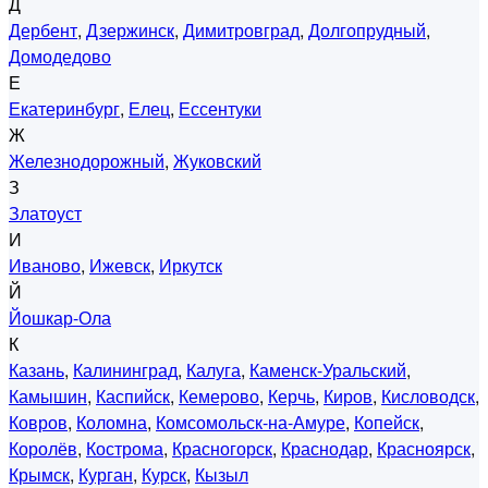
Д
Дербент
,
Дзержинск
,
Димитровград
,
Долгопрудный
,
Домодедово
Е
Екатеринбург
,
Елец
,
Ессентуки
Ж
Железнодорожный
,
Жуковский
З
Златоуст
И
Иваново
,
Ижевск
,
Иркутск
Й
Йошкар-Ола
К
Казань
,
Калининград
,
Калуга
,
Каменск-Уральский
,
Камышин
,
Каспийск
,
Кемерово
,
Керчь
,
Киров
,
Кисловодск
,
Ковров
,
Коломна
,
Комсомольск-на-Амуре
,
Копейск
,
Королёв
,
Кострома
,
Красногорск
,
Краснодар
,
Красноярск
,
Крымск
,
Курган
,
Курск
,
Кызыл