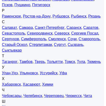
Псков
,
Пушкино
,
Пятигорск
Р
Раменское
,
Ростов-на-Дону
,
Рубцовск
,
Рыбинск
,
Рязань
С
Салават
,
Самара
,
Санкт-Петербург
,
Саранск
,
Саратов
,
Севастополь
,
Северодвинск
,
Северск
,
Сергиев Посад
,
Серпухов
,
Симферополь
,
Смоленск
,
Сочи
,
Ставрополь
,
Старый Оскол
,
Стерлитамак
,
Сургут
,
Сызрань
,
Сыктывкар
Т
Таганрог
,
Тамбов
,
Тверь
,
Тольятти
,
Томск
,
Тула
,
Тюмень
У
Улан-Удэ
,
Ульяновск
,
Уссурийск
,
Уфа
Х
Хабаровск
,
Хасавюрт
,
Химки
Ч
Чебоксары
,
Челябинск
,
Череповец
,
Черкесск
,
Чита
Ш