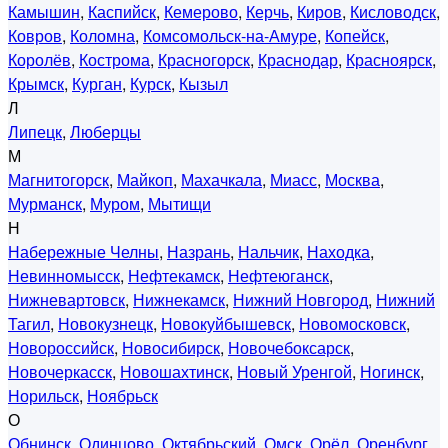
Камышин
,
Каспийск
,
Кемерово
,
Керчь
,
Киров
,
Кисловодск
,
Ковров
,
Коломна
,
Комсомольск-на-Амуре
,
Копейск
,
Королёв
,
Кострома
,
Красногорск
,
Краснодар
,
Красноярск
,
Крымск
,
Курган
,
Курск
,
Кызыл
Л
Липецк
,
Люберцы
М
Магнитогорск
,
Майкоп
,
Махачкала
,
Миасс
,
Москва
,
Мурманск
,
Муром
,
Мытищи
Н
Набережные Челны
,
Назрань
,
Нальчик
,
Находка
,
Невинномысск
,
Нефтекамск
,
Нефтеюганск
,
Нижневартовск
,
Нижнекамск
,
Нижний Новгород
,
Нижний
Тагил
,
Новокузнецк
,
Новокуйбышевск
,
Новомосковск
,
Новороссийск
,
Новосибирск
,
Новочебоксарск
,
Новочеркасск
,
Новошахтинск
,
Новый Уренгой
,
Ногинск
,
Норильск
,
Ноябрьск
О
Обнинск
,
Одинцово
,
Октябрьский
,
Омск
,
Орёл
,
Оренбург
,