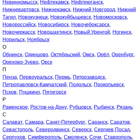
Невинномысск
,
Нефтекамск
,
Нефтеюганск
,
Нижневартовск
,
Нижнекамск
,
Нижний Новгород
,
Нижний
Тагил
,
Новокузнецк
,
Новокуйбышевск
,
Новомосковск
,
Новороссийск
,
Новосибирск
,
Новочебоксарск
,
Новочеркасск
,
Новошахтинск
,
Новый Уренгой
,
Ногинск
,
Норильск
,
Ноябрьск
О
Обнинск
,
Одинцово
,
Октябрьский
,
Омск
,
Орёл
,
Оренбург
,
Орехово-Зуево
,
Орск
П
Пенза
,
Первоуральск
,
Пермь
,
Петрозаводск
,
Петропавловск-Камчатский
,
Подольск
,
Прокопьевск
,
Псков
,
Пушкино
,
Пятигорск
Р
Раменское
,
Ростов-на-Дону
,
Рубцовск
,
Рыбинск
,
Рязань
С
Салават
,
Самара
,
Санкт-Петербург
,
Саранск
,
Саратов
,
Севастополь
,
Северодвинск
,
Северск
,
Сергиев Посад
,
Серпухов
,
Симферополь
,
Смоленск
,
Сочи
,
Ставрополь
,