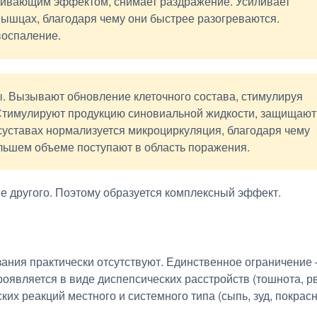
ливающим эффектом, снимает раздражение. Усиливает
мышцах, благодаря чему они быстрее разогреваются.
воспаление.
. Вызывают обновление клеточного состава, стимулируя
Стимулируют продукцию синовиальной жидкости, защищают
 суставах нормализуется микроциркуляция, благодаря чему
льшем объеме поступают в область поражения.
 другого. Поэтому образуется комплексный эффект.
зания практически отсутствуют. Единственное ограничение 
оявляется в виде диспепсических расстройств (тошнота, рв
ких реакций местного и системного типа (сыпь, зуд, покрас