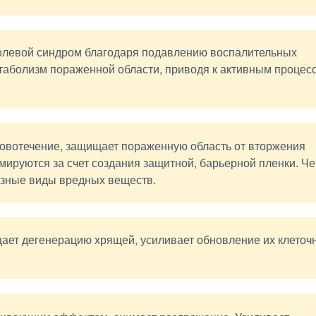
болевой синдром благодаря подавлению воспалительных
таболизм пораженной области, приводя к активным процес
ровотечение, защищает пораженную область от вторжения
ируются за счет создания защитной, барьерной пленки. Че
азные виды вредных веществ.
ает дегенерацию хрящей, усиливает обновление их клеточ