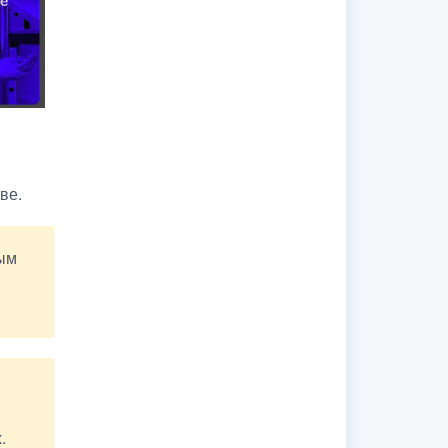
ве.
ным
.