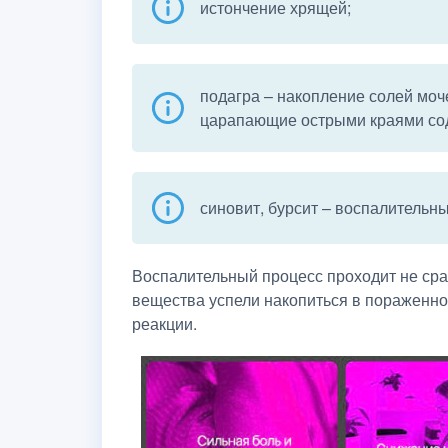
истончение хрящей;
подагра – накопление солей моч
царапающие острыми краями сод
синовит, бурсит – воспалительны
Воспалительный процесс проходит не сра
вещества успели накопиться в пораженно
реакции.