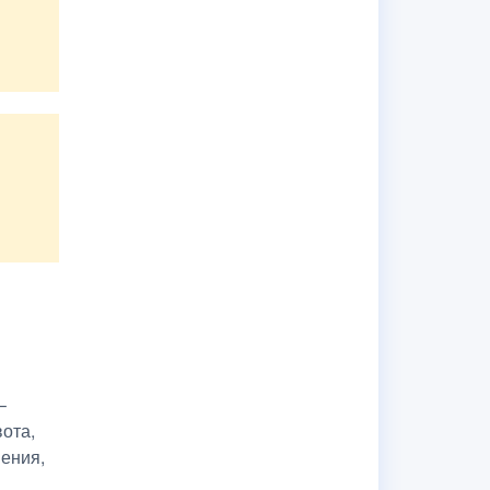
–
ота,
нения,