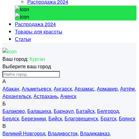
Распродажа 2024
Распродажа 2024
Товары для красоты
Статьи
Ваш город:
Курган
Выберите ваш город
А
Абакан
,
Альметьевск
,
Ангарск
,
Арзамас
,
Армавир
,
Артём
,
Архангельск
,
Астрахань
,
Ачинск
Б
Балаково
,
Балашиха
,
Барнаул
,
Батайск
,
Белгород
,
Бердск
,
Березники
,
Бийск
,
Благовещенск
,
Братск
,
Брянск
В
Великий Новгород
,
Владивосток
,
Владикавказ
,