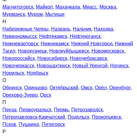
Магнитогорск
,
Майкоп
,
Махачкала
,
Миасс
,
Москва
,
Мурманск
,
Муром
,
Мытищи
Н
Набережные Челны
,
Назрань
,
Нальчик
,
Находка
,
Невинномысск
,
Нефтекамск
,
Нефтеюганск
,
Нижневартовск
,
Нижнекамск
,
Нижний Новгород
,
Нижний
Тагил
,
Новокузнецк
,
Новокуйбышевск
,
Новомосковск
,
Новороссийск
,
Новосибирск
,
Новочебоксарск
,
Новочеркасск
,
Новошахтинск
,
Новый Уренгой
,
Ногинск
,
Норильск
,
Ноябрьск
О
Обнинск
,
Одинцово
,
Октябрьский
,
Омск
,
Орёл
,
Оренбург
,
Орехово-Зуево
,
Орск
П
Пенза
,
Первоуральск
,
Пермь
,
Петрозаводск
,
Петропавловск-Камчатский
,
Подольск
,
Прокопьевск
,
Псков
,
Пушкино
,
Пятигорск
Р