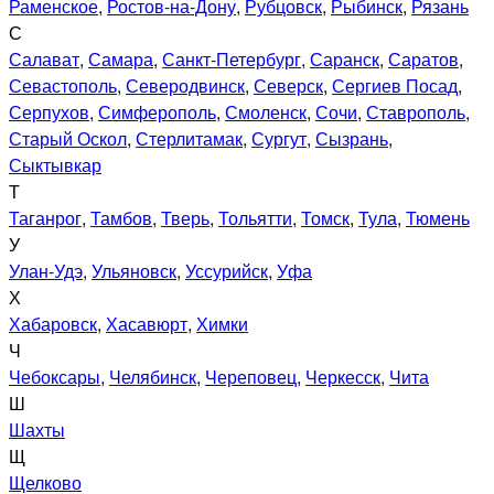
Раменское
,
Ростов-на-Дону
,
Рубцовск
,
Рыбинск
,
Рязань
С
Салават
,
Самара
,
Санкт-Петербург
,
Саранск
,
Саратов
,
Севастополь
,
Северодвинск
,
Северск
,
Сергиев Посад
,
Серпухов
,
Симферополь
,
Смоленск
,
Сочи
,
Ставрополь
,
Старый Оскол
,
Стерлитамак
,
Сургут
,
Сызрань
,
Сыктывкар
Т
Таганрог
,
Тамбов
,
Тверь
,
Тольятти
,
Томск
,
Тула
,
Тюмень
У
Улан-Удэ
,
Ульяновск
,
Уссурийск
,
Уфа
Х
Хабаровск
,
Хасавюрт
,
Химки
Ч
Чебоксары
,
Челябинск
,
Череповец
,
Черкесск
,
Чита
Ш
Шахты
Щ
Щелково