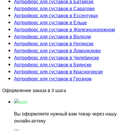
Артрофорс для суставов в Батайске
Артрофорс для суставов в Саратове
Артрофорс для суставов в Ессентуках
Артрофорс для суставов в Ельце
Артрофорс для суставов в Железнодорожном
Артрофорс для суставов в Вологде
Артрофорс для суставов в Ногинске
Артрофорс для суставов в Домодедове
Артрофорс для суставов в Челябинске
Артрофорс для суставов в Брянске
Артрофорс для суставов в Красногорске
Артрофорс для суставов в Грозном
Оформление заказа в 3 шага
Вы оформляете нужный вам товар через нашу
онлайн-аптеку