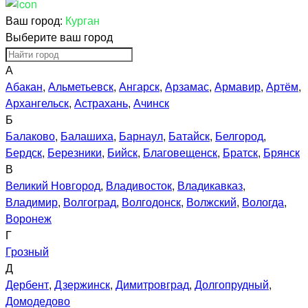
Ваш город:
Курган
Выберите ваш город
А
Абакан
,
Альметьевск
,
Ангарск
,
Арзамас
,
Армавир
,
Артём
,
Архангельск
,
Астрахань
,
Ачинск
Б
Балаково
,
Балашиха
,
Барнаул
,
Батайск
,
Белгород
,
Бердск
,
Березники
,
Бийск
,
Благовещенск
,
Братск
,
Брянск
В
Великий Новгород
,
Владивосток
,
Владикавказ
,
Владимир
,
Волгоград
,
Волгодонск
,
Волжский
,
Вологда
,
Воронеж
Г
Грозный
Д
Дербент
,
Дзержинск
,
Димитровград
,
Долгопрудный
,
Домодедово