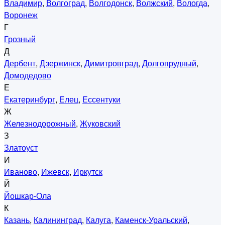
Владимир
,
Волгоград
,
Волгодонск
,
Волжский
,
Вологда
,
Воронеж
Г
Грозный
Д
Дербент
,
Дзержинск
,
Димитровград
,
Долгопрудный
,
Домодедово
Е
Екатеринбург
,
Елец
,
Ессентуки
Ж
Железнодорожный
,
Жуковский
З
Златоуст
И
Иваново
,
Ижевск
,
Иркутск
Й
Йошкар-Ола
К
Казань
,
Калининград
,
Калуга
,
Каменск-Уральский
,