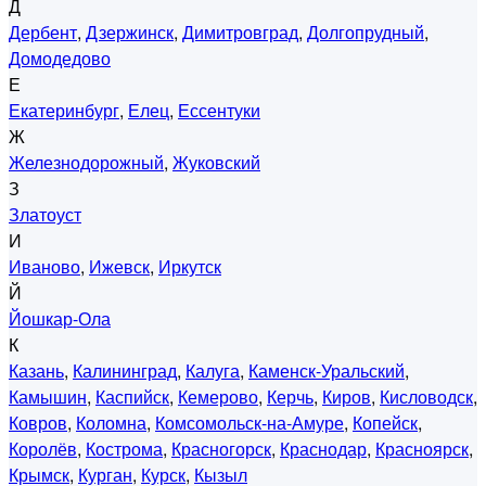
Д
Дербент
,
Дзержинск
,
Димитровград
,
Долгопрудный
,
Домодедово
Е
Екатеринбург
,
Елец
,
Ессентуки
Ж
Железнодорожный
,
Жуковский
З
Златоуст
И
Иваново
,
Ижевск
,
Иркутск
Й
Йошкар-Ола
К
Казань
,
Калининград
,
Калуга
,
Каменск-Уральский
,
Камышин
,
Каспийск
,
Кемерово
,
Керчь
,
Киров
,
Кисловодск
,
Ковров
,
Коломна
,
Комсомольск-на-Амуре
,
Копейск
,
Королёв
,
Кострома
,
Красногорск
,
Краснодар
,
Красноярск
,
Крымск
,
Курган
,
Курск
,
Кызыл