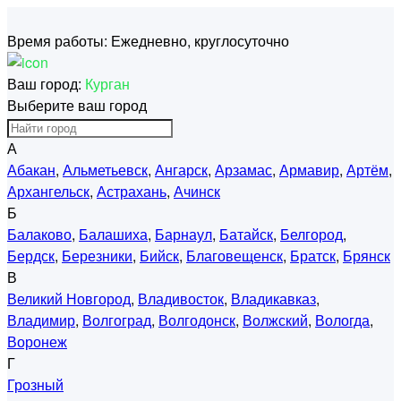
Время работы:
Ежедневно, круглосуточно
Ваш город:
Курган
Выберите ваш город
А
Абакан
,
Альметьевск
,
Ангарск
,
Арзамас
,
Армавир
,
Артём
,
Архангельск
,
Астрахань
,
Ачинск
Б
Балаково
,
Балашиха
,
Барнаул
,
Батайск
,
Белгород
,
Бердск
,
Березники
,
Бийск
,
Благовещенск
,
Братск
,
Брянск
В
Великий Новгород
,
Владивосток
,
Владикавказ
,
Владимир
,
Волгоград
,
Волгодонск
,
Волжский
,
Вологда
,
Воронеж
Г
Грозный