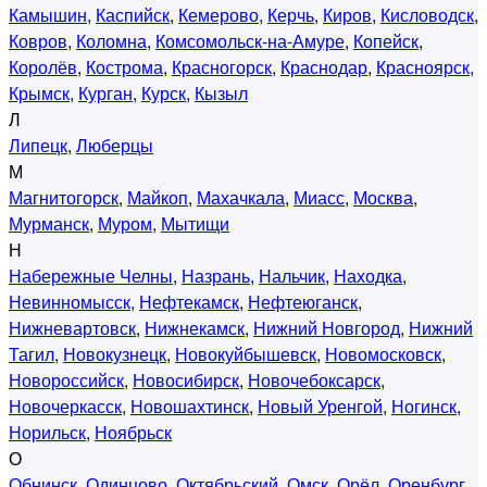
Камышин
,
Каспийск
,
Кемерово
,
Керчь
,
Киров
,
Кисловодск
,
Ковров
,
Коломна
,
Комсомольск-на-Амуре
,
Копейск
,
Королёв
,
Кострома
,
Красногорск
,
Краснодар
,
Красноярск
,
Крымск
,
Курган
,
Курск
,
Кызыл
Л
Липецк
,
Люберцы
М
Магнитогорск
,
Майкоп
,
Махачкала
,
Миасс
,
Москва
,
Мурманск
,
Муром
,
Мытищи
Н
Набережные Челны
,
Назрань
,
Нальчик
,
Находка
,
Невинномысск
,
Нефтекамск
,
Нефтеюганск
,
Нижневартовск
,
Нижнекамск
,
Нижний Новгород
,
Нижний
Тагил
,
Новокузнецк
,
Новокуйбышевск
,
Новомосковск
,
Новороссийск
,
Новосибирск
,
Новочебоксарск
,
Новочеркасск
,
Новошахтинск
,
Новый Уренгой
,
Ногинск
,
Норильск
,
Ноябрьск
О
Обнинск
,
Одинцово
,
Октябрьский
,
Омск
,
Орёл
,
Оренбург
,