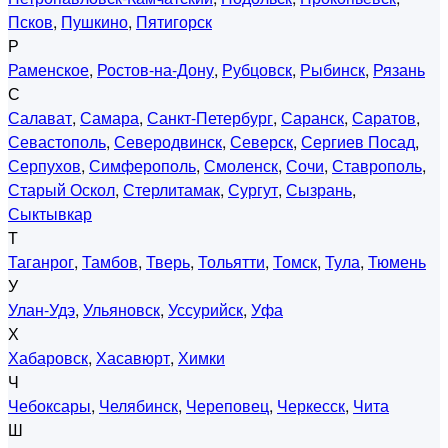
Псков
,
Пушкино
,
Пятигорск
Р
Раменское
,
Ростов-на-Дону
,
Рубцовск
,
Рыбинск
,
Рязань
С
Салават
,
Самара
,
Санкт-Петербург
,
Саранск
,
Саратов
,
Севастополь
,
Северодвинск
,
Северск
,
Сергиев Посад
,
Серпухов
,
Симферополь
,
Смоленск
,
Сочи
,
Ставрополь
,
Старый Оскол
,
Стерлитамак
,
Сургут
,
Сызрань
,
Сыктывкар
Т
Таганрог
,
Тамбов
,
Тверь
,
Тольятти
,
Томск
,
Тула
,
Тюмень
У
Улан-Удэ
,
Ульяновск
,
Уссурийск
,
Уфа
Х
Хабаровск
,
Хасавюрт
,
Химки
Ч
Чебоксары
,
Челябинск
,
Череповец
,
Черкесск
,
Чита
Ш