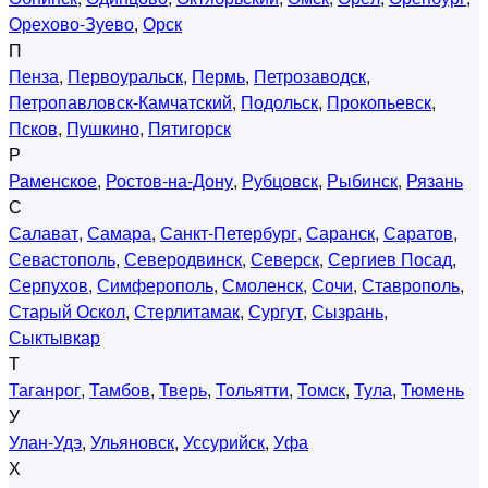
Орехово-Зуево
,
Орск
П
Пенза
,
Первоуральск
,
Пермь
,
Петрозаводск
,
Петропавловск-Камчатский
,
Подольск
,
Прокопьевск
,
Псков
,
Пушкино
,
Пятигорск
Р
Раменское
,
Ростов-на-Дону
,
Рубцовск
,
Рыбинск
,
Рязань
С
Салават
,
Самара
,
Санкт-Петербург
,
Саранск
,
Саратов
,
Севастополь
,
Северодвинск
,
Северск
,
Сергиев Посад
,
Серпухов
,
Симферополь
,
Смоленск
,
Сочи
,
Ставрополь
,
Старый Оскол
,
Стерлитамак
,
Сургут
,
Сызрань
,
Сыктывкар
Т
Таганрог
,
Тамбов
,
Тверь
,
Тольятти
,
Томск
,
Тула
,
Тюмень
У
Улан-Удэ
,
Ульяновск
,
Уссурийск
,
Уфа
Х