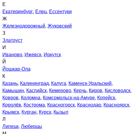
Е
Екатеринбург
,
Елец
,
Ессентуки
Ж
Железнодорожный
,
Жуковский
З
Златоуст
И
Иваново
,
Ижевск
,
Иркутск
Й
Йошкар-Ола
К
Казань
,
Калининград
,
Калуга
,
Каменск-Уральский
,
Камышин
,
Каспийск
,
Кемерово
,
Керчь
,
Киров
,
Кисловодск
,
Ковров
,
Коломна
,
Комсомольск-на-Амуре
,
Копейск
,
Королёв
,
Кострома
,
Красногорск
,
Краснодар
,
Красноярск
,
Крымск
,
Курган
,
Курск
,
Кызыл
Л
Липецк
,
Люберцы
М