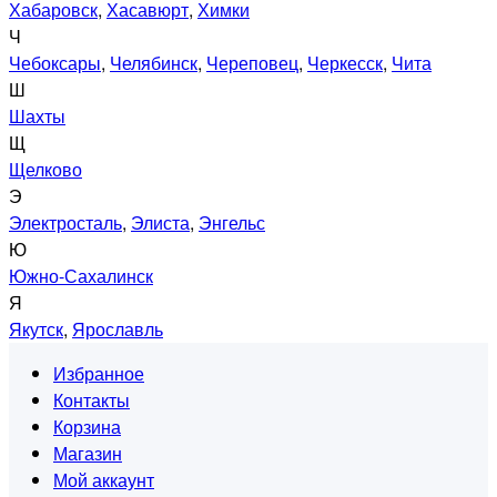
Хабаровск
,
Хасавюрт
,
Химки
Ч
Чебоксары
,
Челябинск
,
Череповец
,
Черкесск
,
Чита
Ш
Шахты
Щ
Щелково
Э
Электросталь
,
Элиста
,
Энгельс
Ю
Южно-Сахалинск
Я
Якутск
,
Ярославль
Избранное
Контакты
Корзина
Магазин
Мой аккаунт