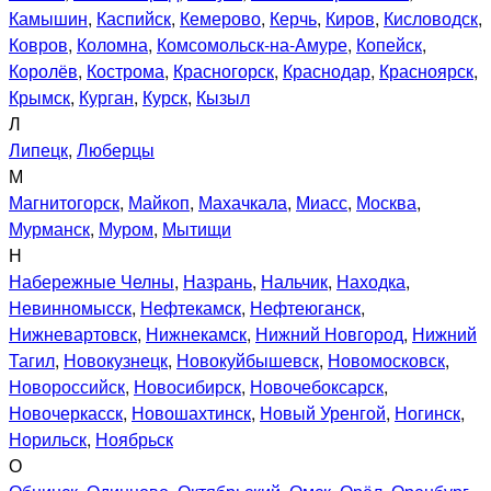
Камышин
,
Каспийск
,
Кемерово
,
Керчь
,
Киров
,
Кисловодск
,
Ковров
,
Коломна
,
Комсомольск-на-Амуре
,
Копейск
,
Королёв
,
Кострома
,
Красногорск
,
Краснодар
,
Красноярск
,
Крымск
,
Курган
,
Курск
,
Кызыл
Л
Липецк
,
Люберцы
М
Магнитогорск
,
Майкоп
,
Махачкала
,
Миасс
,
Москва
,
Мурманск
,
Муром
,
Мытищи
Н
Набережные Челны
,
Назрань
,
Нальчик
,
Находка
,
Невинномысск
,
Нефтекамск
,
Нефтеюганск
,
Нижневартовск
,
Нижнекамск
,
Нижний Новгород
,
Нижний
Тагил
,
Новокузнецк
,
Новокуйбышевск
,
Новомосковск
,
Новороссийск
,
Новосибирск
,
Новочебоксарск
,
Новочеркасск
,
Новошахтинск
,
Новый Уренгой
,
Ногинск
,
Норильск
,
Ноябрьск
О