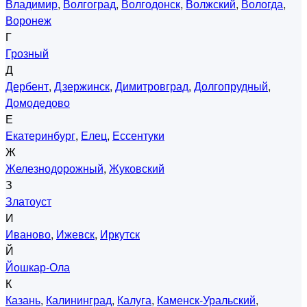
Владимир
,
Волгоград
,
Волгодонск
,
Волжский
,
Вологда
,
Воронеж
Г
Грозный
Д
Дербент
,
Дзержинск
,
Димитровград
,
Долгопрудный
,
Домодедово
Е
Екатеринбург
,
Елец
,
Ессентуки
Ж
Железнодорожный
,
Жуковский
З
Златоуст
И
Иваново
,
Ижевск
,
Иркутск
Й
Йошкар-Ола
К
Казань
,
Калининград
,
Калуга
,
Каменск-Уральский
,