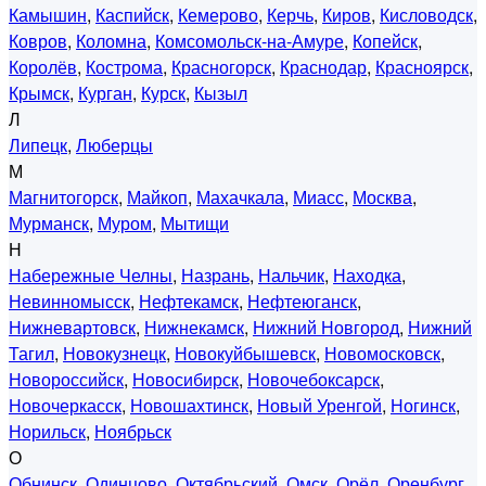
Камышин
,
Каспийск
,
Кемерово
,
Керчь
,
Киров
,
Кисловодск
,
Ковров
,
Коломна
,
Комсомольск-на-Амуре
,
Копейск
,
Королёв
,
Кострома
,
Красногорск
,
Краснодар
,
Красноярск
,
Крымск
,
Курган
,
Курск
,
Кызыл
Л
Липецк
,
Люберцы
М
Магнитогорск
,
Майкоп
,
Махачкала
,
Миасс
,
Москва
,
Мурманск
,
Муром
,
Мытищи
Н
Набережные Челны
,
Назрань
,
Нальчик
,
Находка
,
Невинномысск
,
Нефтекамск
,
Нефтеюганск
,
Нижневартовск
,
Нижнекамск
,
Нижний Новгород
,
Нижний
Тагил
,
Новокузнецк
,
Новокуйбышевск
,
Новомосковск
,
Новороссийск
,
Новосибирск
,
Новочебоксарск
,
Новочеркасск
,
Новошахтинск
,
Новый Уренгой
,
Ногинск
,
Норильск
,
Ноябрьск
О
Обнинск
,
Одинцово
,
Октябрьский
,
Омск
,
Орёл
,
Оренбург
,