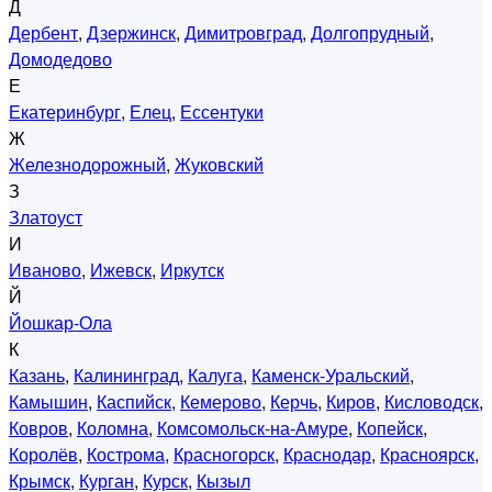
Д
Дербент
,
Дзержинск
,
Димитровград
,
Долгопрудный
,
Домодедово
Е
Екатеринбург
,
Елец
,
Ессентуки
Ж
Железнодорожный
,
Жуковский
З
Златоуст
И
Иваново
,
Ижевск
,
Иркутск
Й
Йошкар-Ола
К
Казань
,
Калининград
,
Калуга
,
Каменск-Уральский
,
Камышин
,
Каспийск
,
Кемерово
,
Керчь
,
Киров
,
Кисловодск
,
Ковров
,
Коломна
,
Комсомольск-на-Амуре
,
Копейск
,
Королёв
,
Кострома
,
Красногорск
,
Краснодар
,
Красноярск
,
Крымск
,
Курган
,
Курск
,
Кызыл