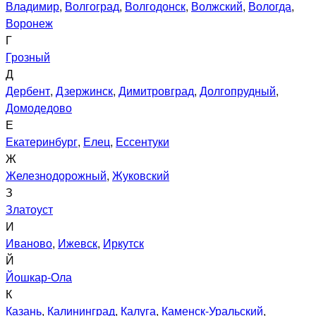
Владимир
,
Волгоград
,
Волгодонск
,
Волжский
,
Вологда
,
Воронеж
Г
Грозный
Д
Дербент
,
Дзержинск
,
Димитровград
,
Долгопрудный
,
Домодедово
Е
Екатеринбург
,
Елец
,
Ессентуки
Ж
Железнодорожный
,
Жуковский
З
Златоуст
И
Иваново
,
Ижевск
,
Иркутск
Й
Йошкар-Ола
К
Казань
,
Калининград
,
Калуга
,
Каменск-Уральский
,