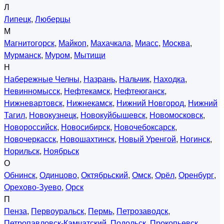
Л
Липецк
,
Люберцы
М
Магнитогорск
,
Майкоп
,
Махачкала
,
Миасс
,
Москва
,
Мурманск
,
Муром
,
Мытищи
Н
Набережные Челны
,
Назрань
,
Нальчик
,
Находка
,
Невинномысск
,
Нефтекамск
,
Нефтеюганск
,
Нижневартовск
,
Нижнекамск
,
Нижний Новгород
,
Нижний
Тагил
,
Новокузнецк
,
Новокуйбышевск
,
Новомосковск
,
Новороссийск
,
Новосибирск
,
Новочебоксарск
,
Новочеркасск
,
Новошахтинск
,
Новый Уренгой
,
Ногинск
,
Норильск
,
Ноябрьск
О
Обнинск
,
Одинцово
,
Октябрьский
,
Омск
,
Орёл
,
Оренбург
,
Орехово-Зуево
,
Орск
П
Пенза
,
Первоуральск
,
Пермь
,
Петрозаводск
,
Петропавловск-Камчатский
,
Подольск
,
Прокопьевск
,