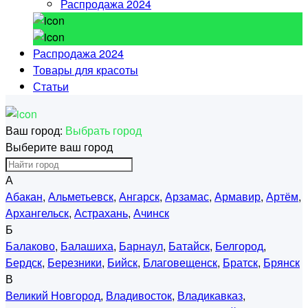
Распродажа 2024
Распродажа 2024
Товары для красоты
Статьи
Ваш город:
Выбрать город
Выберите ваш город
А
Абакан
,
Альметьевск
,
Ангарск
,
Арзамас
,
Армавир
,
Артём
,
Архангельск
,
Астрахань
,
Ачинск
Б
Балаково
,
Балашиха
,
Барнаул
,
Батайск
,
Белгород
,
Бердск
,
Березники
,
Бийск
,
Благовещенск
,
Братск
,
Брянск
В
Великий Новгород
,
Владивосток
,
Владикавказ
,