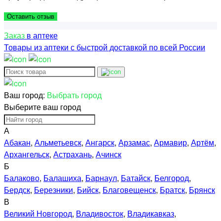
Заказ
в аптеке
Товары из аптеки с быстрой доставкой по всей России
Ваш город:
Выбрать город
Выберите ваш город
А
Абакан
,
Альметьевск
,
Ангарск
,
Арзамас
,
Армавир
,
Артём
,
Архангельск
,
Астрахань
,
Ачинск
Б
Балаково
,
Балашиха
,
Барнаул
,
Батайск
,
Белгород
,
Бердск
,
Березники
,
Бийск
,
Благовещенск
,
Братск
,
Брянск
В
Великий Новгород
,
Владивосток
,
Владикавказ
,