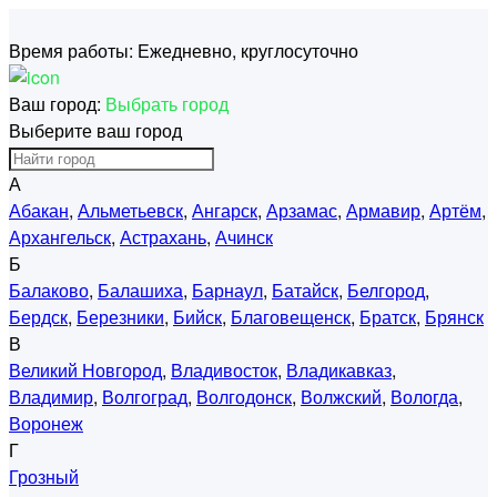
Время работы:
Ежедневно, круглосуточно
Ваш город:
Выбрать город
Выберите ваш город
А
Абакан
,
Альметьевск
,
Ангарск
,
Арзамас
,
Армавир
,
Артём
,
Архангельск
,
Астрахань
,
Ачинск
Б
Балаково
,
Балашиха
,
Барнаул
,
Батайск
,
Белгород
,
Бердск
,
Березники
,
Бийск
,
Благовещенск
,
Братск
,
Брянск
В
Великий Новгород
,
Владивосток
,
Владикавказ
,
Владимир
,
Волгоград
,
Волгодонск
,
Волжский
,
Вологда
,
Воронеж
Г
Грозный