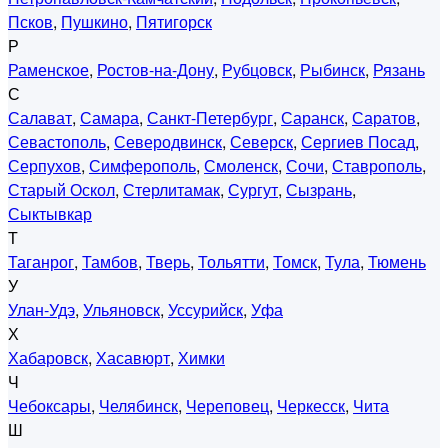
Псков
,
Пушкино
,
Пятигорск
Р
Раменское
,
Ростов-на-Дону
,
Рубцовск
,
Рыбинск
,
Рязань
С
Салават
,
Самара
,
Санкт-Петербург
,
Саранск
,
Саратов
,
Севастополь
,
Северодвинск
,
Северск
,
Сергиев Посад
,
Серпухов
,
Симферополь
,
Смоленск
,
Сочи
,
Ставрополь
,
Старый Оскол
,
Стерлитамак
,
Сургут
,
Сызрань
,
Сыктывкар
Т
Таганрог
,
Тамбов
,
Тверь
,
Тольятти
,
Томск
,
Тула
,
Тюмень
У
Улан-Удэ
,
Ульяновск
,
Уссурийск
,
Уфа
Х
Хабаровск
,
Хасавюрт
,
Химки
Ч
Чебоксары
,
Челябинск
,
Череповец
,
Черкесск
,
Чита
Ш