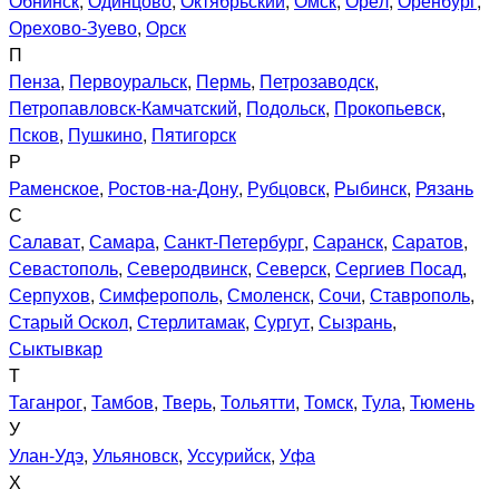
Обнинск
,
Одинцово
,
Октябрьский
,
Омск
,
Орёл
,
Оренбург
,
Орехово-Зуево
,
Орск
П
Пенза
,
Первоуральск
,
Пермь
,
Петрозаводск
,
Петропавловск-Камчатский
,
Подольск
,
Прокопьевск
,
Псков
,
Пушкино
,
Пятигорск
Р
Раменское
,
Ростов-на-Дону
,
Рубцовск
,
Рыбинск
,
Рязань
С
Салават
,
Самара
,
Санкт-Петербург
,
Саранск
,
Саратов
,
Севастополь
,
Северодвинск
,
Северск
,
Сергиев Посад
,
Серпухов
,
Симферополь
,
Смоленск
,
Сочи
,
Ставрополь
,
Старый Оскол
,
Стерлитамак
,
Сургут
,
Сызрань
,
Сыктывкар
Т
Таганрог
,
Тамбов
,
Тверь
,
Тольятти
,
Томск
,
Тула
,
Тюмень
У
Улан-Удэ
,
Ульяновск
,
Уссурийск
,
Уфа
Х