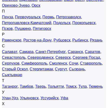
Орехово-Зуево
,
Орск
П
Пенза
,
Первоуральск
,
Пермь
,
Петрозаводск
,
Петропавловск-Камчатский
,
Подольск
,
Прокопьевск
,
Псков
,
Пушкино
,
Пятигорск
Р
Раменское
,
Ростов-на-Дону
,
Рубцовск
,
Рыбинск
,
Рязань
С
Салават
,
Самара
,
Санкт-Петербург
,
Саранск
,
Саратов
,
Севастополь
,
Северодвинск
,
Северск
,
Сергиев Посад
,
Серпухов
,
Симферополь
,
Смоленск
,
Сочи
,
Ставрополь
,
Старый Оскол
,
Стерлитамак
,
Сургут
,
Сызрань
,
Сыктывкар
Т
Таганрог
,
Тамбов
,
Тверь
,
Тольятти
,
Томск
,
Тула
,
Тюмень
У
Улан-Удэ
,
Ульяновск
,
Уссурийск
,
Уфа
Х