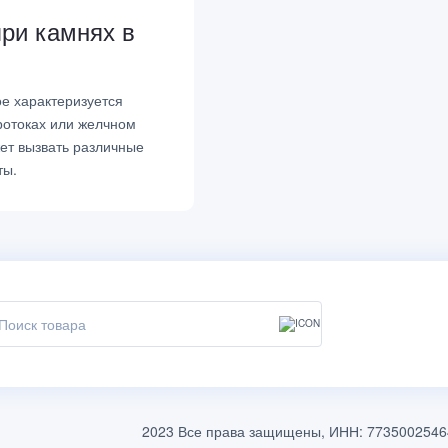
при камнях в
ое характеризуется
ротоках или желчном
жет вызвать различные
ты.
2023 Все права защищены, ИНН: 7735002546